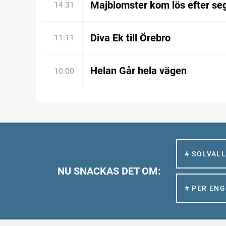
Majblomster kom lös efter se
14:31
Diva Ek till Örebro
11:11
Helan Går hela vägen
10:00
# SOLVAL
NU SNACKAS DET OM:
# PER EN