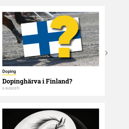
Nyför
Doping
Öve
Dopinghärva i Finland?
6 AUGUSTI
6 AUGU