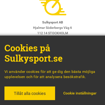
Sulkysport AB
Hjalmar Söderbergs Väg 6
112 14 STOCKHOLM
E-post:
info@sulkysport.se
Cookies på
Chefredaktör & ansvarig utgivare:
Claes Freidenvall
© Sulkysport
Sulkysport.se
Vi använder cookies för att ge dig den bästa möjliga
upplevelsen och för att analysera besökstrafik.
MADE WITH
BY
WONDERFOUR
Cookie inställningar
Tillåt alla cookies