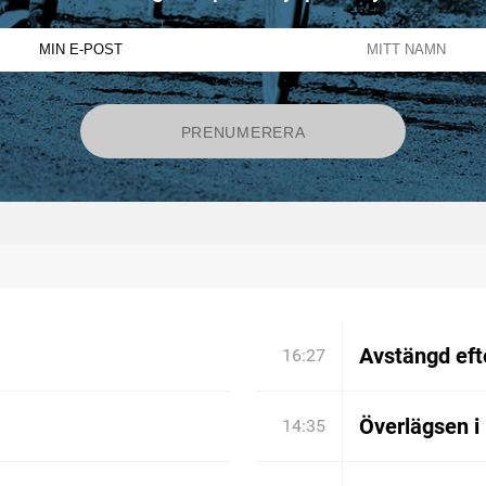
Avstängd efte
16:27
Överlägsen i
14:35