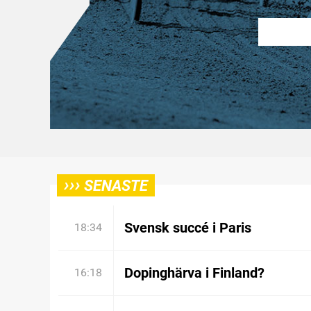
›››
SENASTE
Svensk succé i Paris
18:34
Dopinghärva i Finland?
16:18