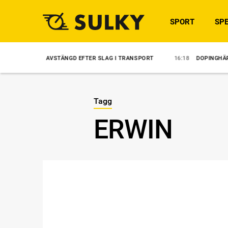
SPORT
SPE
27
AVSTÄNGD EFTER SLAG I TRANSPORT
16:18
DOPINGHÄRVA I FINLAN
Tagg
ERWIN