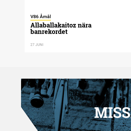
V86 Åmål
Allaballakaitoz nära
banrekordet
27 JUNI
MISS