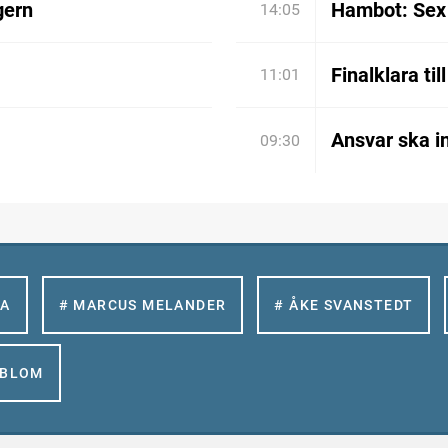
gern
Hambot: Sex 
14:05
Finalklara til
11:01
Ansvar ska in
09:30
LA
# MARCUS MELANDER
# ÅKE SVANSTEDT
GBLOM