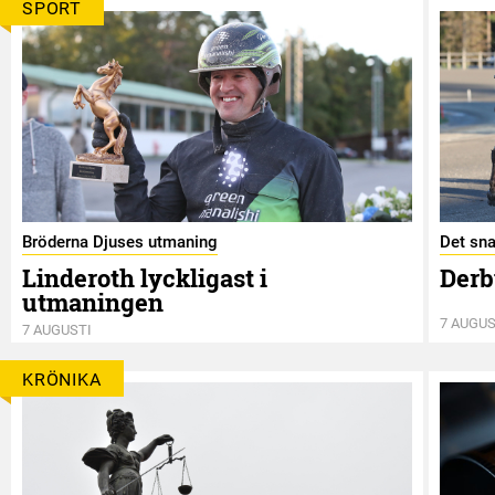
SPORT
Bröderna Djuses utmaning
Det sna
Linderoth lyckligast i
Derb
utmaningen
7 AUGUS
7 AUGUSTI
KRÖNIKA