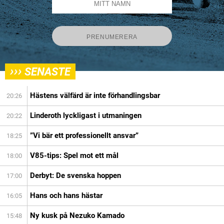
›››
SENASTE
Hästens välfärd är inte förhandlingsbar
20:26
Linderoth lyckligast i utmaningen
20:22
”Vi bär ett professionellt ansvar”
18:25
V85-tips: Spel mot ett mål
18:00
Derbyt: De svenska hoppen
17:00
Hans och hans hästar
16:05
Ny kusk på Nezuko Kamado
15:48