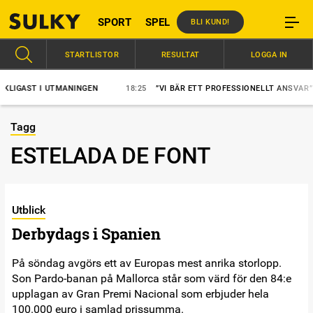
SPORT
SPEL
BLI KUND!
STARTLISTOR
RESULTAT
LOGGA IN
IGAST I UTMANINGEN
18:25
”VI BÄR ETT PROFESSIONELLT ANSVAR”
Tagg
ESTELADA DE FONT
Utblick
Derbydags i Spanien
På söndag avgörs ett av Europas mest anrika storlopp.
Son Pardo-banan på Mallorca står som värd för den 84:e
upplagan av Gran Premi Nacional som erbjuder hela
100.000 euro i samlad prissumma.