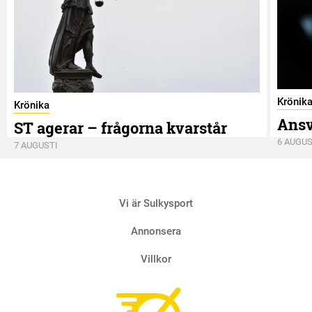
Krönik
Krönika
Ansv
ST agerar – frågorna kvarstår
6 AUGUS
7 AUGUSTI
Vi är Sulkysport
Annonsera
Villkor