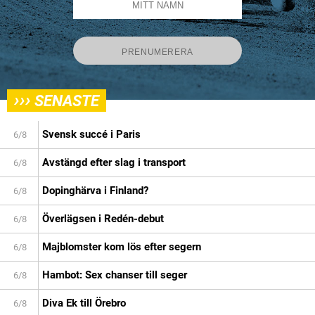
›››
SENASTE
Svensk succé i Paris
6/8
Avstängd efter slag i transport
6/8
Dopinghärva i Finland?
6/8
Överlägsen i Redén-debut
6/8
Majblomster kom lös efter segern
6/8
Hambot: Sex chanser till seger
6/8
Diva Ek till Örebro
6/8