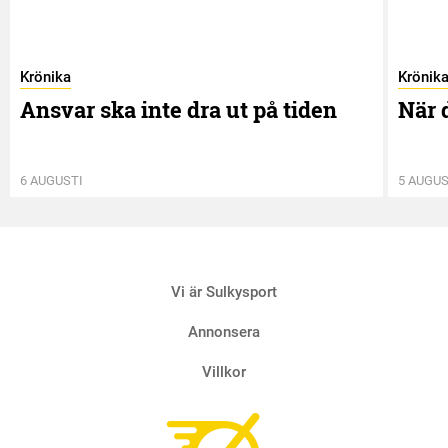
Krönika
Krönik
Ansvar ska inte dra ut på tiden
När 
6 AUGUSTI
5 AUGUS
Vi är Sulkysport
Annonsera
Villkor