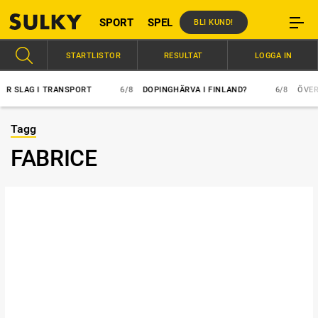
SPORT
SPEL
BLI KUND!
STARTLISTOR
RESULTAT
LOGGA IN
R SLAG I TRANSPORT
6/8
DOPINGHÄRVA I FINLAND?
6/8
ÖVERLÄ
Tagg
FABRICE