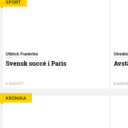
SPORT
Utblick Frankrike
Utredn
Svensk succé i Paris
Avst
6 AUGUSTI
6 AUGUS
KRÖNIKA