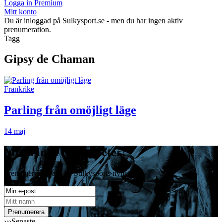
Logga in Premium
Mitt konto
Du är inloggad på Sulkysport.se - men du har ingen aktiv
prenumeration.
Tagg
Gipsy de Chaman
Frankrike
Parling från omöjligt läge
14 maj
Missa inga travnyheter!
Prenumerera gratis på Sulkysports nyhetsbrev
›››
Senaste