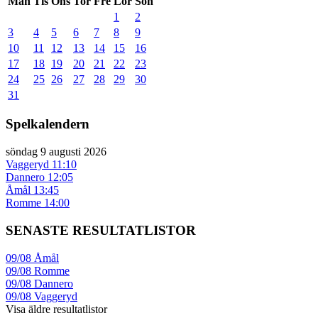
Mån
Tis
Ons
Tor
Fre
Lör
Sön
1
2
3
4
5
6
7
8
9
10
11
12
13
14
15
16
17
18
19
20
21
22
23
24
25
26
27
28
29
30
31
Spelkalendern
söndag 9 augusti 2026
Vaggeryd
11:10
Dannero
12:05
Åmål
13:45
Romme
14:00
SENASTE RESULTATLISTOR
09/08
Åmål
09/08
Romme
09/08
Dannero
09/08
Vaggeryd
Visa äldre resultatlistor