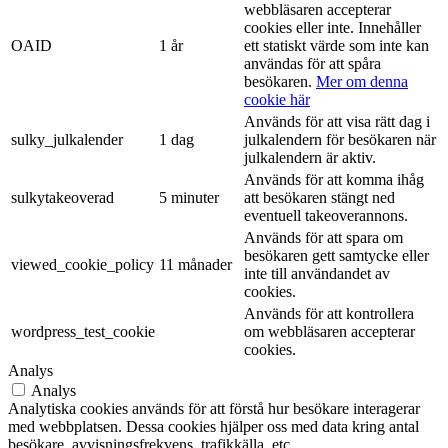
webbläsaren accepterar
cookies eller inte. Innehåller
OAID
1 år
ett statiskt värde som inte kan
användas för att spåra
besökaren.
Mer om denna
cookie här
Används för att visa rätt dag i
sulky_julkalender
1 dag
julkalendern för besökaren när
julkalendern är aktiv.
Används för att komma ihåg
sulkytakeoverad
5 minuter
att besökaren stängt ned
eventuell takeoverannons.
Används för att spara om
besökaren gett samtycke eller
viewed_cookie_policy
11 månader
inte till användandet av
cookies.
Används för att kontrollera
wordpress_test_cookie
om webbläsaren accepterar
cookies.
Analys
Analys
Analytiska cookies används för att förstå hur besökare interagerar
med webbplatsen. Dessa cookies hjälper oss med data kring antal
besökare, avvisningsfrekvens, trafikkälla, etc.