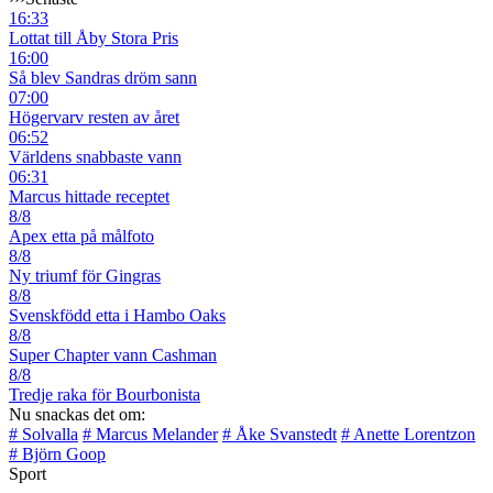
16:33
Lottat till Åby Stora Pris
16:00
Så blev Sandras dröm sann
07:00
Högervarv resten av året
06:52
Världens snabbaste vann
06:31
Marcus hittade receptet
8/8
Apex etta på målfoto
8/8
Ny triumf för Gingras
8/8
Svenskfödd etta i Hambo Oaks
8/8
Super Chapter vann Cashman
8/8
Tredje raka för Bourbonista
Nu snackas det om:
# Solvalla
# Marcus Melander
# Åke Svanstedt
# Anette Lorentzon
# Björn Goop
Sport