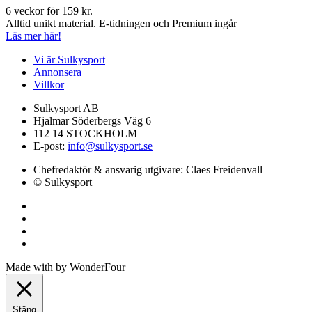
6 veckor för 159 kr.
Alltid unikt material. E-tidningen och Premium ingår
Läs mer här!
Vi är Sulkysport
Annonsera
Villkor
Sulkysport AB
Hjalmar Söderbergs Väg 6
112 14 STOCKHOLM
E-post:
info@sulkysport.se
Chefredaktör & ansvarig utgivare:
Claes Freidenvall
© Sulkysport
Made with
by
WonderFour
Stäng