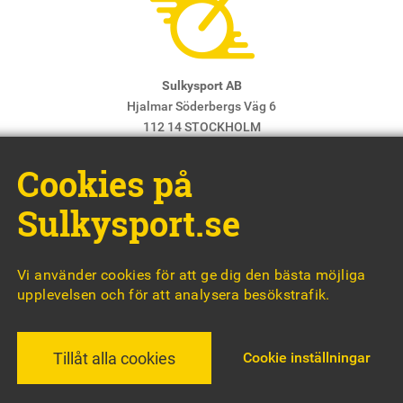
Sulkysport AB
Hjalmar Söderbergs Väg 6
112 14 STOCKHOLM
E-post:
info@sulkysport.se
Cookies på
Chefredaktör & ansvarig utgivare:
Claes Freidenvall
© Sulkysport
Sulkysport.se
Vi använder cookies för att ge dig den bästa möjliga
upplevelsen och för att analysera besökstrafik.
MADE WITH
BY
WONDERFOUR
Cookie inställningar
Tillåt alla cookies