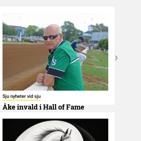
Utbli
Ban
Sju nyheter vid sju
7 AUGU
Åke invald i Hall of Fame
7 AUGUSTI