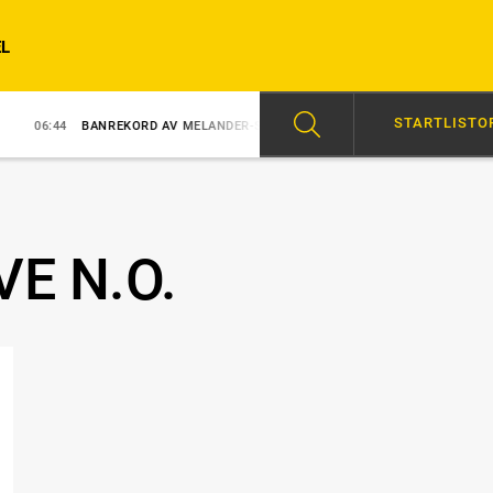
L
STARTLISTO
BANREKORD AV MELANDER-STO
6/8
SVENSK SUCCÉ I PARIS
09:
VE N.O.