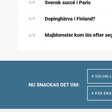
Svensk succé i Paris
6/8
Dopinghärva i Finland?
6/8
Majblomster kom lös efter se
6/8
# SOLVAL
NU SNACKAS DET OM:
# PER EN