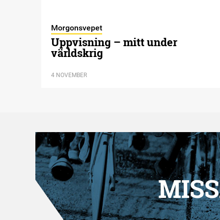
Morgonsvepet
Uppvisning – mitt under
världskrig
4 NOVEMBER
MISS