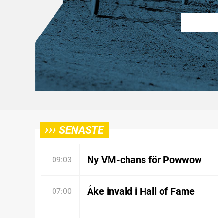
›››
SENASTE
Ny VM-chans för Powwow
09:03
Åke invald i Hall of Fame
07:00