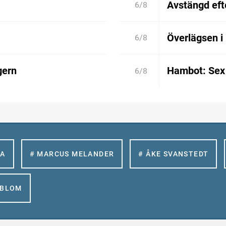
Avstängd efte
6/8
Överlägsen i
6/8
gern
Hambot: Sex 
6/8
LA
# MARCUS MELANDER
# ÅKE SVANSTEDT
GBLOM