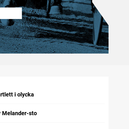
tlett i olycka
v Melander-sto