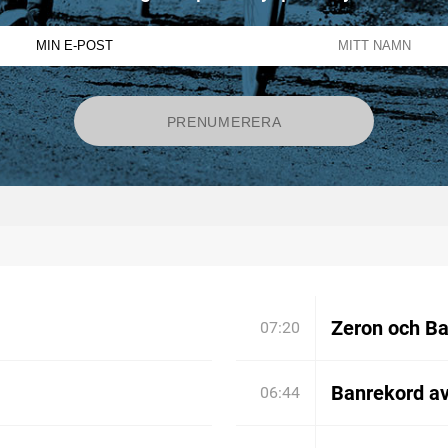
Zeron och Bar
07:20
Banrekord a
06:44