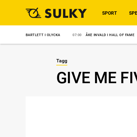
SPORT
SPE
H BARTLETT I OLYCKA
07:00
ÅKE INVALD I HALL OF FAME
06:44
Tagg
GIVE ME FI