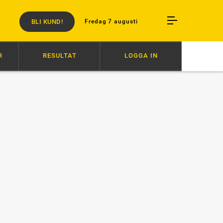
BLI KUND!
Fredag 7 augusti
R
RESULTAT
LOGGA IN
03
NY VM-CHANS FÖR POWWOW
07:20
ZERON OCH BARTLETT I OLYC