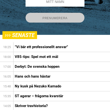
›››
SENASTE
”Vi bär ett professionellt ansvar”
18:25
V85-tips: Spel mot ett mål
18:00
Derbyt: De svenska hoppen
17:00
Hans och hans hästar
16:05
Ny kusk på Nezuko Kamado
15:48
ST agerar – frågorna kvarstår
15:35
Skriver travhistoria?
14:05