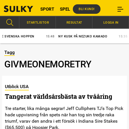
SPORT
SPEL
BLI KUND!
STARTLISTOR
RESULTAT
LOGGA IN
 SVENSKA HOPPEN
15:48
NY KUSK PÅ NEZUKO KAMADO
15:35
S
Tagg
GIVMEONEMORETRY
Utblick USA
Tangerat världsårsbästa av tvååring
Tre starter, lika många segrar! Jeff Culliphers TJ's Top Pick
hade uppvisning från spets när han tog sin tredje raka
triumf, varav den andra i ett försök i Indiana Sire Stakes
($65.500) på Hoosier Park.