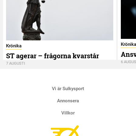
Krönik
Krönika
Ansv
ST agerar – frågorna kvarstår
6 AUGUS
7 AUGUSTI
Vi är Sulkysport
Annonsera
Villkor