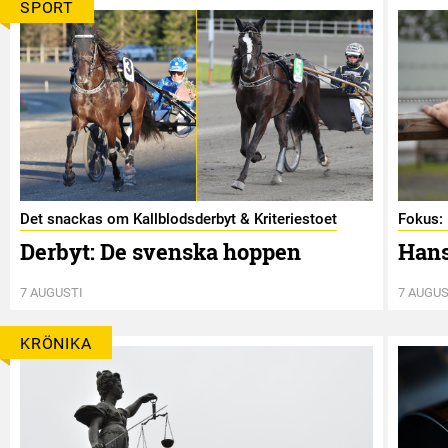
SPORT
Det snackas om Kallblodsderbyt & Kriteriestoet
Fokus: 
Derbyt: De svenska hoppen
Hans
7 AUGUSTI
7 AUGUS
KRÖNIKA