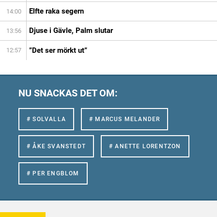
Elfte raka segern
14:00
Djuse i Gävle, Palm slutar
13:56
”Det ser mörkt ut”
12:57
NU SNACKAS DET OM:
# SOLVALLA
# MARCUS MELANDER
# ÅKE SVANSTEDT
# ANETTE LORENTZON
# PER ENGBLOM