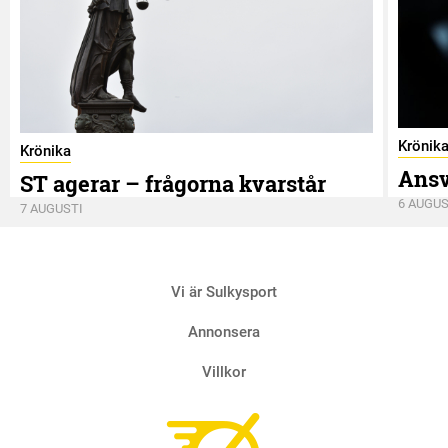
Krönik
Krönika
Ansv
ST agerar – frågorna kvarstår
6 AUGUS
7 AUGUSTI
Vi är Sulkysport
Annonsera
Villkor