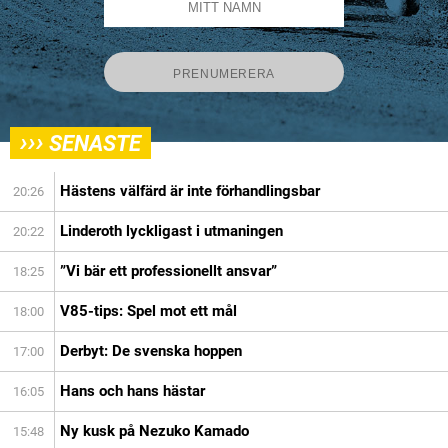
›››
SENASTE
Hästens välfärd är inte förhandlingsbar
20:26
Linderoth lyckligast i utmaningen
20:22
”Vi bär ett professionellt ansvar”
18:25
V85-tips: Spel mot ett mål
18:00
Derbyt: De svenska hoppen
17:00
Hans och hans hästar
16:05
Ny kusk på Nezuko Kamado
15:48