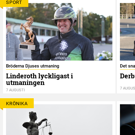
SPORT
Bröderna Djuses utmaning
Det sna
Linderoth lyckligast i
Derb
utmaningen
7 AUGUS
7 AUGUSTI
KRÖNIKA