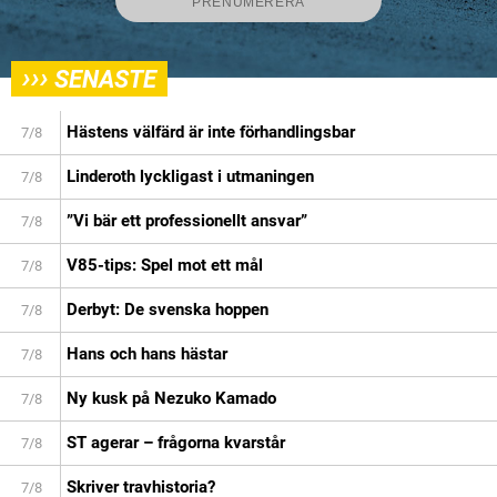
›››
SENASTE
Hästens välfärd är inte förhandlingsbar
7/8
Linderoth lyckligast i utmaningen
7/8
”Vi bär ett professionellt ansvar”
7/8
V85-tips: Spel mot ett mål
7/8
Derbyt: De svenska hoppen
7/8
Hans och hans hästar
7/8
Ny kusk på Nezuko Kamado
7/8
ST agerar – frågorna kvarstår
7/8
Skriver travhistoria?
7/8