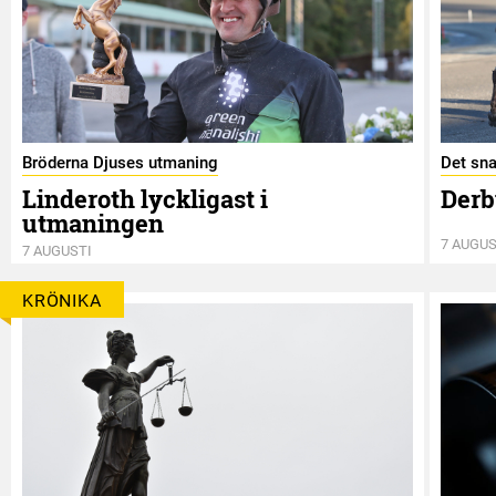
Bröderna Djuses utmaning
Det sna
Linderoth lyckligast i
Derb
utmaningen
7 AUGUS
7 AUGUSTI
KRÖNIKA