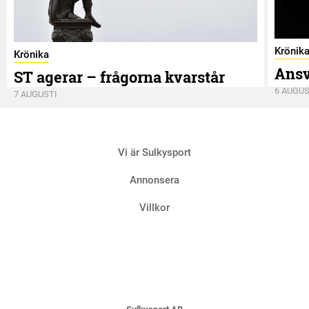
Krönik
Krönika
Ansv
ST agerar – frågorna kvarstår
6 AUGUS
7 AUGUSTI
Vi är Sulkysport
Annonsera
Villkor