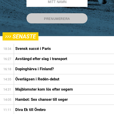
›››
SENASTE
Svensk succé i Paris
18:34
Avstängd efter slag i transport
16:27
Dopinghärva i Finland?
16:18
Överlägsen i Redén-debut
14:35
Majblomster kom lös efter segern
14:31
Hambot: Sex chanser till seger
14:05
Diva Ek till Örebro
11:11