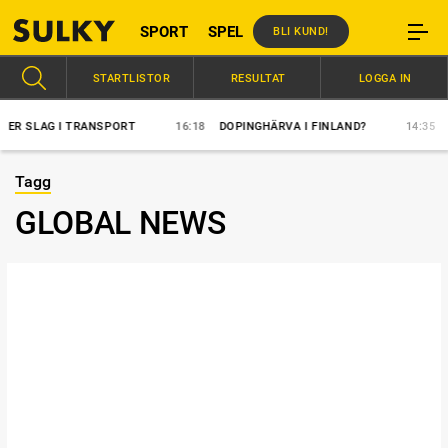
SPORT
SPEL
BLI KUND!
STARTLISTOR
RESULTAT
LOGGA IN
 SLAG I TRANSPORT
16:18
DOPINGHÄRVA I FINLAND?
14:35
ÖV
Tagg
GLOBAL NEWS