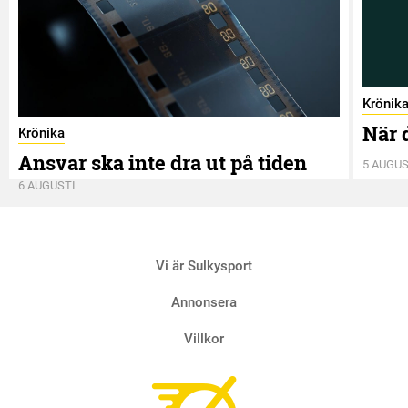
Krönik
När 
Krönika
Ansvar ska inte dra ut på tiden
5 AUGUS
6 AUGUSTI
Vi är Sulkysport
Annonsera
Villkor