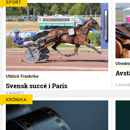
SPORT
Utredn
Avst
Utblick Frankrike
Svensk succé i Paris
6 AUGUS
6 AUGUSTI
KRÖNIKA