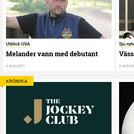
Utblick USA
Sju nyh
Melander vann med debutant
Väss
6 AUGUSTI
6 AUGUS
KRÖNIKA