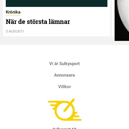
Krönika
När de största lämnar
5 AUGUSTI
Krönik
Vi är Sulkysport
Två 
4 AUGUS
Annonsera
Villkor