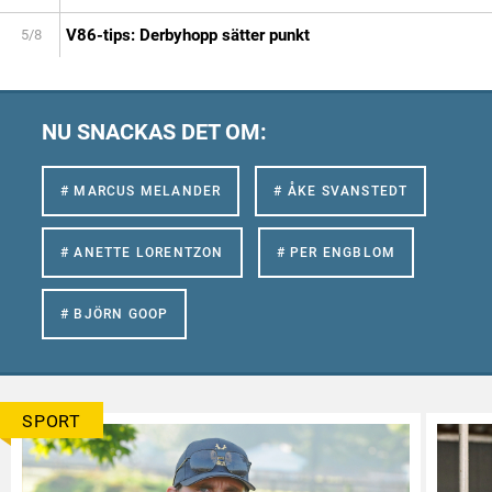
V86-tips: Derbyhopp sätter punkt
5/8
NU SNACKAS DET OM:
# MARCUS MELANDER
# ÅKE SVANSTEDT
# ANETTE LORENTZON
# PER ENGBLOM
# BJÖRN GOOP
SPORT