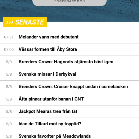
›››
SENASTE
Melander vann med debutant
07:31
Vässar formen till Åby Stora
07:00
Breeders Crown: Hagoorts stjärnsto bäst igen
5/8
Svenska missar i Derbykval
5/8
Breeders Crown: Cruiser knappt undan i comebacken
5/8
Åtta pinnar utanför banan i GNT
5/8
Jackpot Mearas trea från tät
5/8
Idao de Tillard mot ny topptid?
5/8
Svenska favoriter på Meadowlands
5/8