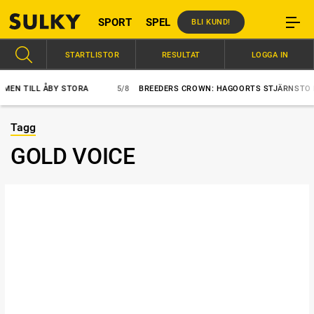
SPORT
SPEL
BLI KUND!
STARTLISTOR
RESULTAT
LOGGA IN
 TILL ÅBY STORA
5/8
BREEDERS CROWN: HAGOORTS STJÄRNSTO BÄST
Tagg
GOLD VOICE