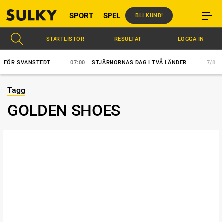
SPORT
SPEL
BLI KUND!
STARTLISTOR
RESULTAT
LOGGA IN
FÖR SVANSTEDT
07:00
STJÄRNORNAS DAG I TVÅ LÄNDER
7/8
HÄ
Tagg
GOLDEN SHOES