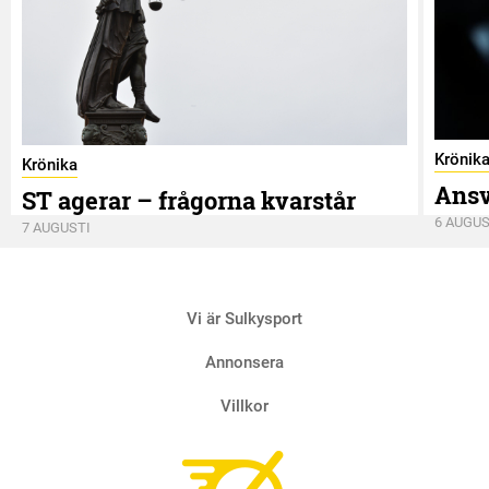
Krönik
Krönika
Ansv
ST agerar – frågorna kvarstår
6 AUGUS
7 AUGUSTI
Vi är Sulkysport
Annonsera
Villkor