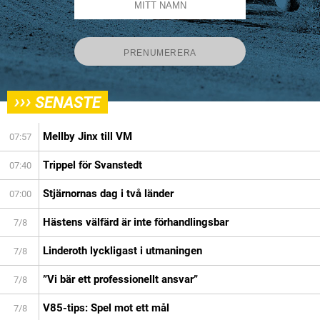
›››
SENASTE
Mellby Jinx till VM
07:57
Trippel för Svanstedt
07:40
Stjärnornas dag i två länder
07:00
Hästens välfärd är inte förhandlingsbar
7/8
Linderoth lyckligast i utmaningen
7/8
”Vi bär ett professionellt ansvar”
7/8
V85-tips: Spel mot ett mål
7/8