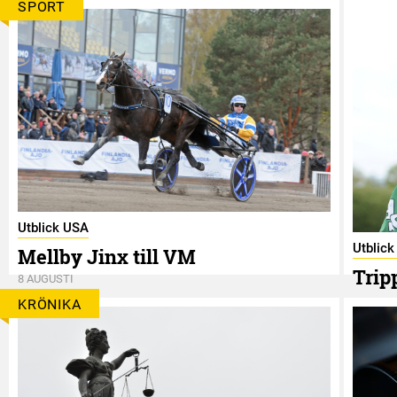
SPORT
Utblick USA
Utblic
Mellby Jinx till VM
Trip
8 AUGUSTI
8 AUGUS
KRÖNIKA