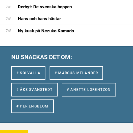
Derbyt: De svenska hoppen
7/8
Hans och hans hästar
7/8
Ny kusk på Nezuko Kamado
7/8
NU SNACKAS DET OM:
# SOLVALLA
# MARCUS MELANDER
# ÅKE SVANSTEDT
# ANETTE LORENTZON
# PER ENGBLOM