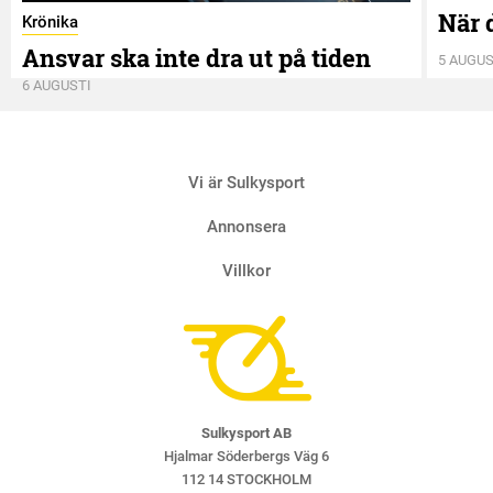
När 
Krönika
Ansvar ska inte dra ut på tiden
5 AUGUS
6 AUGUSTI
Vi är Sulkysport
Annonsera
Villkor
Sulkysport AB
Hjalmar Söderbergs Väg 6
112 14 STOCKHOLM