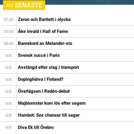
›››
SENASTE
Zeron och Bartlett i olycka
07:20
Åke invald i Hall of Fame
07:00
Banrekord av Melander-sto
06:44
Svensk succé i Paris
6/8
Avstängd efter slag i transport
6/8
Dopinghärva i Finland?
6/8
Överlägsen i Redén-debut
6/8
Majblomster kom lös efter segern
6/8
Hambot: Sex chanser till seger
6/8
Diva Ek till Örebro
6/8