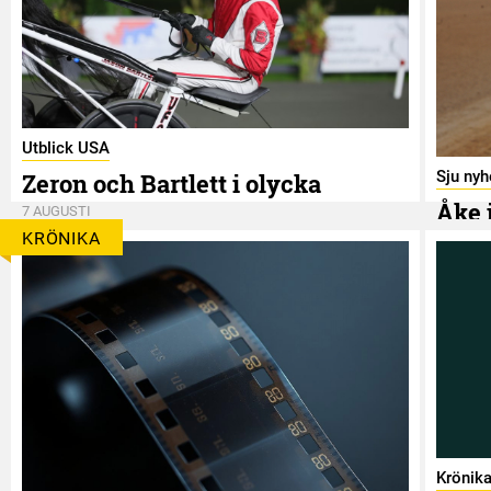
Utblick USA
Sju nyh
Zeron och Bartlett i olycka
Åke 
7 AUGUSTI
KRÖNIKA
7 AUGUS
Krönik