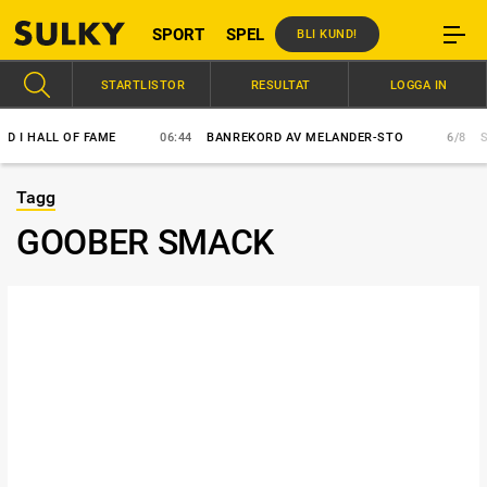
SPORT
SPEL
BLI KUND!
STARTLISTOR
RESULTAT
LOGGA IN
HALL OF FAME
06:44
BANREKORD AV MELANDER-STO
6/8
SVENS
Tagg
GOOBER SMACK