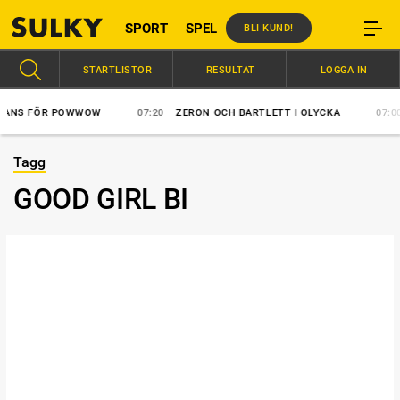
SPORT
SPEL
BLI KUND!
STARTLISTOR
RESULTAT
LOGGA IN
NS FÖR POWWOW
07:20
ZERON OCH BARTLETT I OLYCKA
07:00
Tagg
GOOD GIRL BI