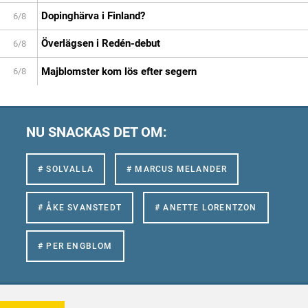
Dopinghärva i Finland?
6/8
Överlägsen i Redén-debut
6/8
Majblomster kom lös efter segern
6/8
NU SNACKAS DET OM:
# SOLVALLA
# MARCUS MELANDER
# ÅKE SVANSTEDT
# ANETTE LORENTZON
# PER ENGBLOM