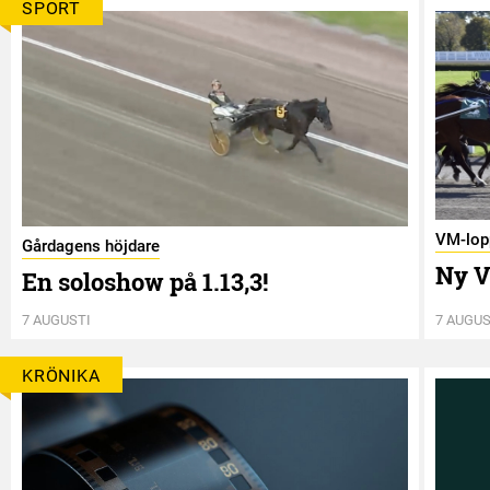
SPORT
VM-lop
Gårdagens höjdare
Ny V
En soloshow på 1.13,3!
7 AUGUSTI
7 AUGUS
KRÖNIKA