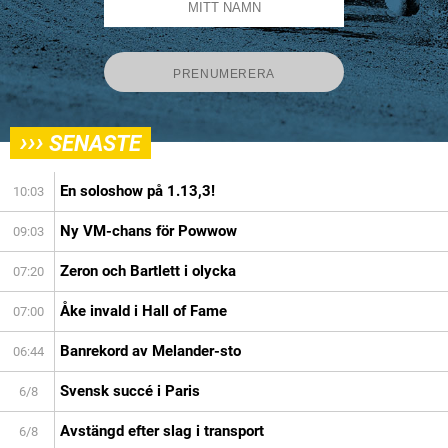
›››
SENASTE
En soloshow på 1.13,3!
10:03
Ny VM-chans för Powwow
09:03
Zeron och Bartlett i olycka
07:20
Åke invald i Hall of Fame
07:00
Banrekord av Melander-sto
06:44
Svensk succé i Paris
6/8
Avstängd efter slag i transport
6/8