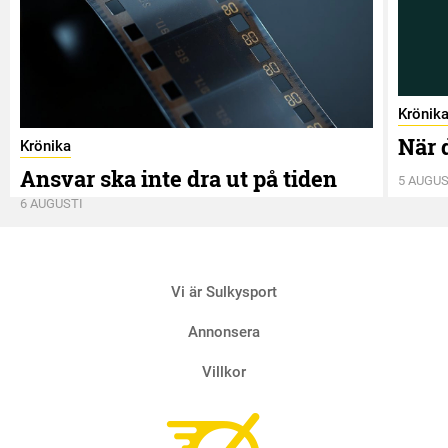
Krönik
När 
Krönika
Ansvar ska inte dra ut på tiden
5 AUGUS
6 AUGUSTI
Vi är Sulkysport
Annonsera
Villkor