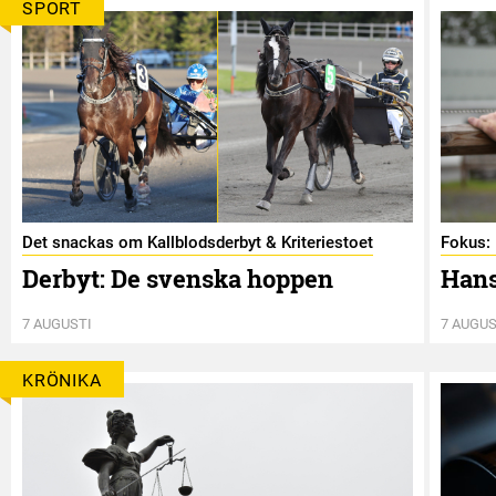
SPORT
Det snackas om Kallblodsderbyt & Kriteriestoet
Fokus: 
Derbyt: De svenska hoppen
Hans
7 AUGUSTI
7 AUGUS
KRÖNIKA