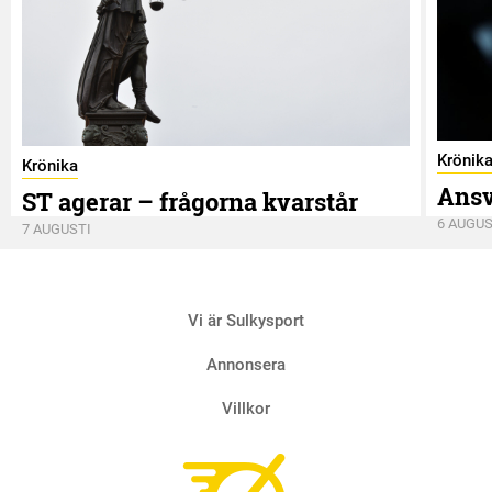
Krönik
Krönika
Ansv
ST agerar – frågorna kvarstår
6 AUGUS
7 AUGUSTI
Vi är Sulkysport
Annonsera
Villkor