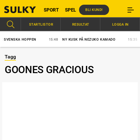
SPORT
SPEL
BLI KUND!
STARTLISTOR
RESULTAT
LOGGA IN
SVENSKA HOPPEN
15:48
NY KUSK PÅ NEZUKO KAMADO
15:35
ST
Tagg
GOONES GRACIOUS