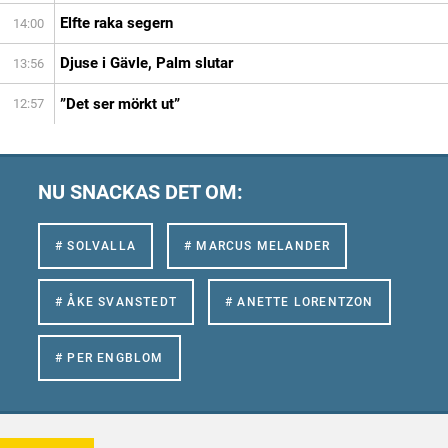
Elfte raka segern
14:00
Djuse i Gävle, Palm slutar
13:56
”Det ser mörkt ut”
12:57
NU SNACKAS DET OM:
# SOLVALLA
# MARCUS MELANDER
# ÅKE SVANSTEDT
# ANETTE LORENTZON
# PER ENGBLOM