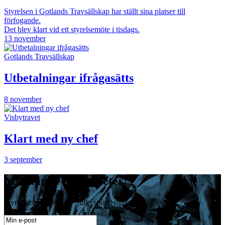
Styrelsen i Gotlands Travsällskap har ställt sina platser till
förfogande.
Det blev klart vid ett styrelsemöte i tisdags.
13 november
Gotlands Travsällskap
Utbetalningar ifrågasätts
8 november
Visbytravet
Klart med ny chef
3 september
Missa inga travnyheter!
Prenumerera gratis på Sulkysports nyhetsbrev