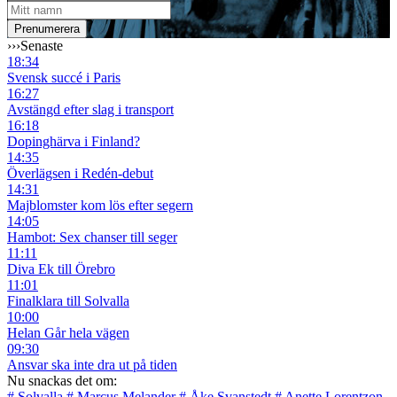
›››
Senaste
18:34
Svensk succé i Paris
16:27
Avstängd efter slag i transport
16:18
Dopinghärva i Finland?
14:35
Överlägsen i Redén-debut
14:31
Majblomster kom lös efter segern
14:05
Hambot: Sex chanser till seger
11:11
Diva Ek till Örebro
11:01
Finalklara till Solvalla
10:00
Helan Går hela vägen
09:30
Ansvar ska inte dra ut på tiden
Nu snackas det om:
# Solvalla
# Marcus Melander
# Åke Svanstedt
# Anette Lorentzon