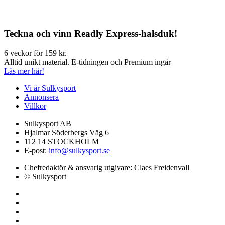
Teckna och vinn Readly Express-halsduk!
6 veckor för 159 kr.
Alltid unikt material. E-tidningen och Premium ingår
Läs mer här!
Vi är Sulkysport
Annonsera
Villkor
Sulkysport AB
Hjalmar Söderbergs Väg 6
112 14 STOCKHOLM
E-post:
info@sulkysport.se
Chefredaktör & ansvarig utgivare:
Claes Freidenvall
© Sulkysport