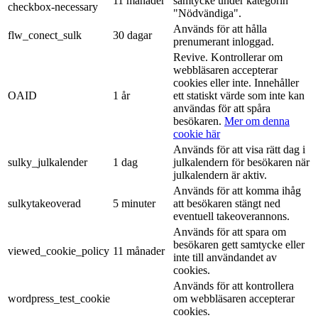
11 månader
samtycke under kategorin
checkbox-necessary
"Nödvändiga".
Används för att hålla
flw_conect_sulk
30 dagar
prenumerant inloggad.
Revive. Kontrollerar om
webbläsaren accepterar
cookies eller inte. Innehåller
OAID
1 år
ett statiskt värde som inte kan
användas för att spåra
besökaren.
Mer om denna
cookie här
Används för att visa rätt dag i
sulky_julkalender
1 dag
julkalendern för besökaren när
julkalendern är aktiv.
Används för att komma ihåg
sulkytakeoverad
5 minuter
att besökaren stängt ned
eventuell takeoverannons.
Används för att spara om
besökaren gett samtycke eller
viewed_cookie_policy
11 månader
inte till användandet av
cookies.
Används för att kontrollera
wordpress_test_cookie
om webbläsaren accepterar
cookies.