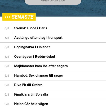
›››
SENASTE
Svensk succé i Paris
6/8
Avstängd efter slag i transport
6/8
Dopinghärva i Finland?
6/8
Överlägsen i Redén-debut
6/8
Majblomster kom lös efter segern
6/8
Hambot: Sex chanser till seger
6/8
Diva Ek till Örebro
6/8
Finalklara till Solvalla
6/8
Helan Går hela vägen
6/8