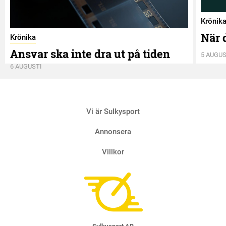
Krönik
När 
Krönika
Ansvar ska inte dra ut på tiden
5 AUGUS
6 AUGUSTI
Vi är Sulkysport
Annonsera
Villkor