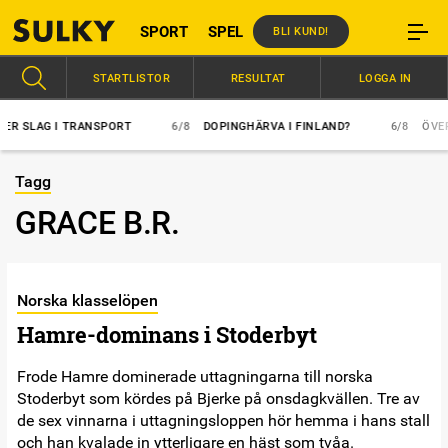
SPORT
SPEL
BLI KUND!
STARTLISTOR
RESULTAT
LOGGA IN
 SLAG I TRANSPORT
6/8
DOPINGHÄRVA I FINLAND?
6/8
ÖVERLÄG
Tagg
GRACE B.R.
Norska klasselöpen
Hamre-dominans i Stoderbyt
Frode Hamre dominerade uttagningarna till norska
Stoderbyt som kördes på Bjerke på onsdagkvällen. Tre av
de sex vinnarna i uttagningsloppen hör hemma i hans stall
och han kvalade in ytterligare en häst som tvåa.