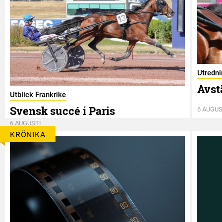
Utredn
Avst
Utblick Frankrike
Svensk succé i Paris
6 AUGUS
6 AUGUSTI
KRÖNIKA