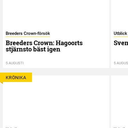
Breeders Crown-försök
Utblick
Breeders Crown: Hagoorts
Sven
stjärnsto bäst igen
5 AUGUSTI
5 AUGUS
KRÖNIKA