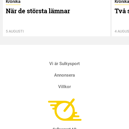
Krönika
Krönik
När de största lämnar
Två 
5 AUGUSTI
4 AUGUS
Vi är Sulkysport
Annonsera
Villkor