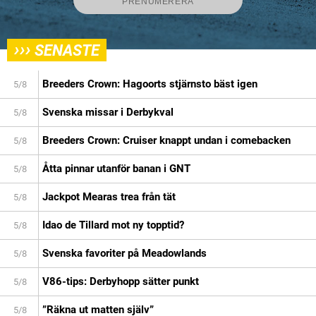
›››
SENASTE
Breeders Crown: Hagoorts stjärnsto bäst igen
5/8
Svenska missar i Derbykval
5/8
Breeders Crown: Cruiser knappt undan i comebacken
5/8
Åtta pinnar utanför banan i GNT
5/8
Jackpot Mearas trea från tät
5/8
Idao de Tillard mot ny topptid?
5/8
Svenska favoriter på Meadowlands
5/8
V86-tips: Derbyhopp sätter punkt
5/8
”Räkna ut matten själv”
5/8