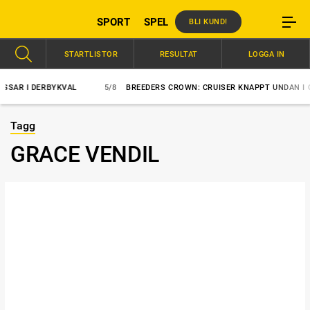
SPORT
SPEL
BLI KUND!
STARTLISTOR
RESULTAT
LOGGA IN
AR I DERBYKVAL
5/8
BREEDERS CROWN: CRUISER KNAPPT UNDAN I C
Tagg
GRACE VENDIL