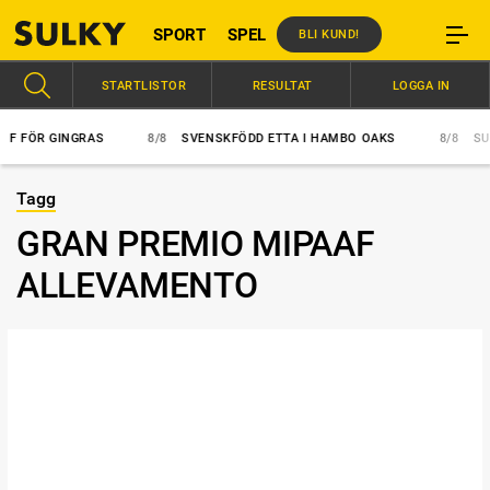
SPORT
SPEL
BLI KUND!
STARTLISTOR
RESULTAT
LOGGA IN
F FÖR GINGRAS
8/8
SVENSKFÖDD ETTA I HAMBO OAKS
8/8
SUP
Tagg
GRAN PREMIO MIPAAF
ALLEVAMENTO