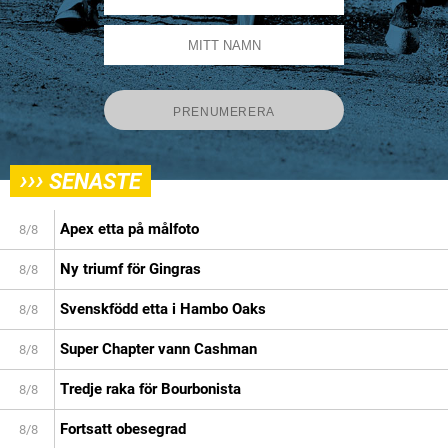
›››
SENASTE
Apex etta på målfoto
8/8
Ny triumf för Gingras
8/8
Svenskfödd etta i Hambo Oaks
8/8
Super Chapter vann Cashman
8/8
Tredje raka för Bourbonista
8/8
Fortsatt obesegrad
8/8