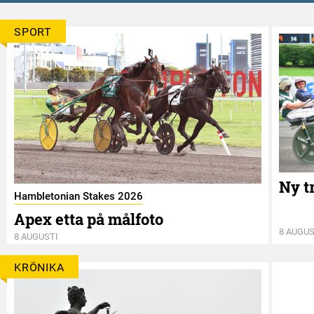
SPORT
Ny t
Hambletonian Stakes 2026
Apex etta på målfoto
8 AUGUS
8 AUGUSTI
KRÖNIKA