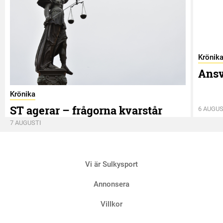
Krönik
Ansv
Krönika
ST agerar – frågorna kvarstår
6 AUGUS
7 AUGUSTI
Vi är Sulkysport
Annonsera
Villkor