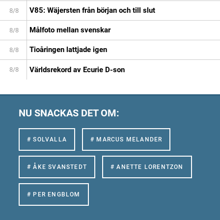
V85: Wäjersten från början och till slut
8/8
Målfoto mellan svenskar
8/8
Tioåringen lattjade igen
8/8
Världsrekord av Ecurie D-son
8/8
NU SNACKAS DET OM:
# SOLVALLA
# MARCUS MELANDER
# ÅKE SVANSTEDT
# ANETTE LORENTZON
# PER ENGBLOM