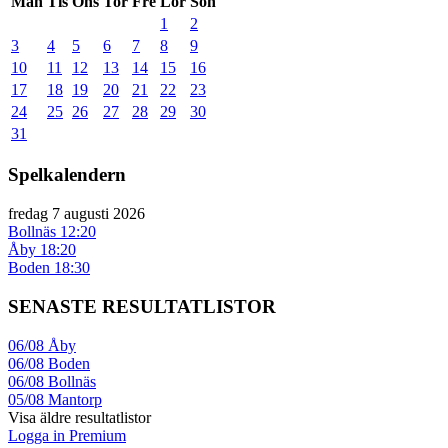
Mån
Tis
Ons
Tor
Fre
Lör
Sön
1
2
3
4
5
6
7
8
9
10
11
12
13
14
15
16
17
18
19
20
21
22
23
24
25
26
27
28
29
30
31
Spelkalendern
fredag 7 augusti 2026
Bollnäs
12:20
Åby
18:20
Boden
18:30
SENASTE RESULTATLISTOR
06/08
Åby
06/08
Boden
06/08
Bollnäs
05/08
Mantorp
Visa äldre resultatlistor
Logga in Premium