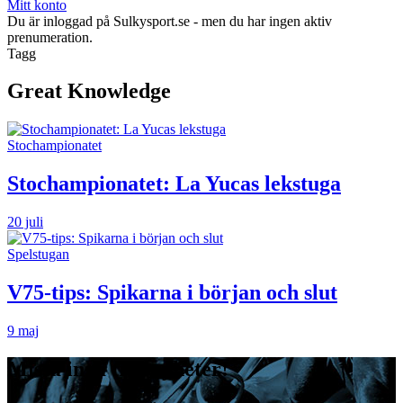
Mitt konto
Du är inloggad på Sulkysport.se - men du har ingen aktiv
prenumeration.
Tagg
Great Knowledge
Stochampionatet
Stochampionatet: La Yucas lekstuga
20 juli
Spelstugan
V75-tips: Spikarna i början och slut
9 maj
Missa inga travnyheter!