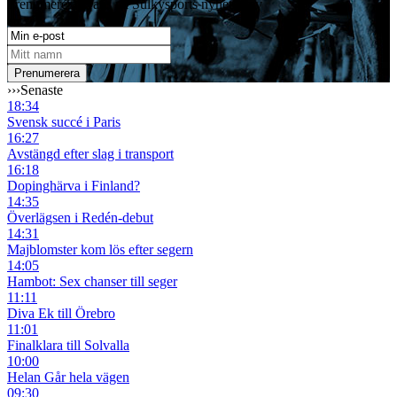
Prenumerera gratis på Sulkysports nyhetsbrev
›››
Senaste
18:34
Svensk succé i Paris
16:27
Avstängd efter slag i transport
16:18
Dopinghärva i Finland?
14:35
Överlägsen i Redén-debut
14:31
Majblomster kom lös efter segern
14:05
Hambot: Sex chanser till seger
11:11
Diva Ek till Örebro
11:01
Finalklara till Solvalla
10:00
Helan Går hela vägen
09:30