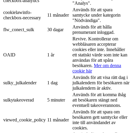
checkbox-analytics
"Analys".
Används för att spara
cookielawinfo-
11 månader
samtycke under kategorin
checkbox-necessary
"Nödvändiga".
Används för att hålla
flw_conect_sulk
30 dagar
prenumerant inloggad.
Revive. Kontrollerar om
webbläsaren accepterar
cookies eller inte. Innehåller
OAID
1 år
ett statiskt värde som inte kan
användas för att spåra
besökaren.
Mer om denna
cookie här
Används för att visa rätt dag i
sulky_julkalender
1 dag
julkalendern för besökaren när
julkalendern är aktiv.
Används för att komma ihåg
sulkytakeoverad
5 minuter
att besökaren stängt ned
eventuell takeoverannons.
Används för att spara om
besökaren gett samtycke eller
viewed_cookie_policy
11 månader
inte till användandet av
cookies.