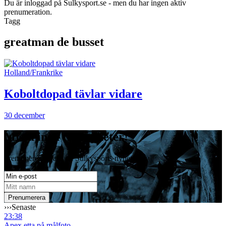
Du är inloggad på Sulkysport.se - men du har ingen aktiv
prenumeration.
Tagg
greatman de busset
Holland/Frankrike
Koboltdopad tävlar vidare
30 december
Missa inga travnyheter!
Prenumerera gratis på Sulkysports nyhetsbrev
›››
Senaste
23:38
Apex etta på målfoto