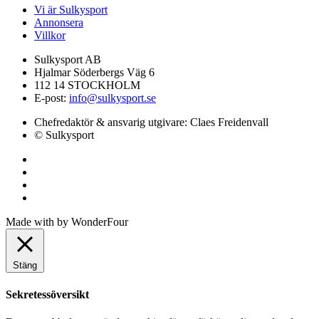
Vi är Sulkysport
Annonsera
Villkor
Sulkysport AB
Hjalmar Söderbergs Väg 6
112 14 STOCKHOLM
E-post:
info@sulkysport.se
Chefredaktör & ansvarig utgivare:
Claes Freidenvall
© Sulkysport
Made with
by
WonderFour
Stäng
Sekretessöversikt