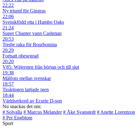
22:22
Ny triumf för Gingras
22:06
Svenskfödd etta i Hambo Oaks
21:24
Super Chapter vann Cashman
20:53
Tredje raka för Bourbonista
20:29
Fortsatt obesegrad
20:20
V85: Wäjersten från början och till slut
19:38
Målfoto mellan svenskar
18:57
Tioåringen lattjade igen
18:44
Världsrekord av Ecurie D-son
Nu snackas det om:
# Solvalla
# Marcus Melander
# Åke Svanstedt
# Anette Lorentzon
# Per Engblom
Sport