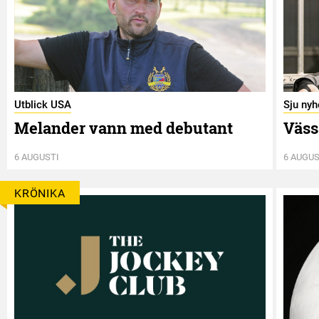
Utblick USA
Sju nyh
Melander vann med debutant
Väss
6 AUGUSTI
6 AUGUS
KRÖNIKA