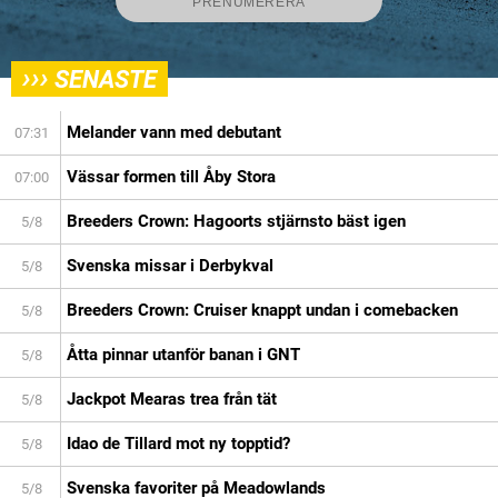
›››
SENASTE
Melander vann med debutant
07:31
Vässar formen till Åby Stora
07:00
Breeders Crown: Hagoorts stjärnsto bäst igen
5/8
Svenska missar i Derbykval
5/8
Breeders Crown: Cruiser knappt undan i comebacken
5/8
Åtta pinnar utanför banan i GNT
5/8
Jackpot Mearas trea från tät
5/8
Idao de Tillard mot ny topptid?
5/8
Svenska favoriter på Meadowlands
5/8