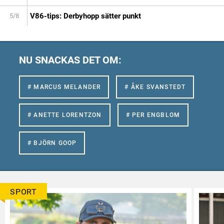
V86-tips: Derbyhopp sätter punkt
5/8
NU SNACKAS DET OM:
# MARCUS MELANDER
# ÅKE SVANSTEDT
# ANETTE LORENTZON
# PER ENGBLOM
# BJÖRN GOOP
SPORT