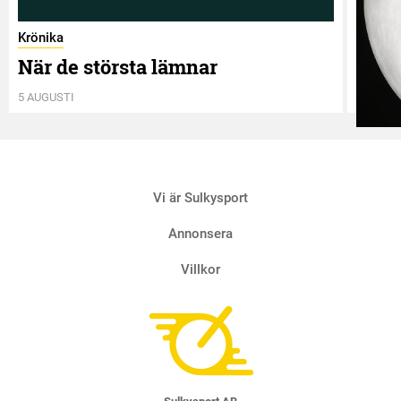
Krönika
När de största lämnar
5 AUGUSTI
Krönik
Vi är Sulkysport
Två 
4 AUGUS
Annonsera
Villkor