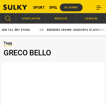
SPORT
SPEL
BLI KUND!
STARTLISTOR
RESULTAT
LOGGA IN
 TILL ÅBY STORA
5/8
BREEDERS CROWN: HAGOORTS STJÄRNSTO BÄST
Tagg
GRECO BELLO