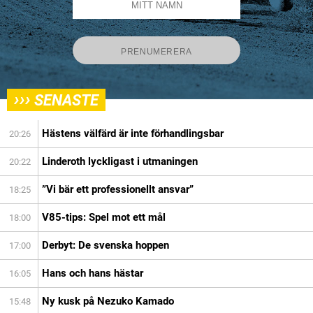
›››
SENASTE
Hästens välfärd är inte förhandlingsbar
20:26
Linderoth lyckligast i utmaningen
20:22
”Vi bär ett professionellt ansvar”
18:25
V85-tips: Spel mot ett mål
18:00
Derbyt: De svenska hoppen
17:00
Hans och hans hästar
16:05
Ny kusk på Nezuko Kamado
15:48