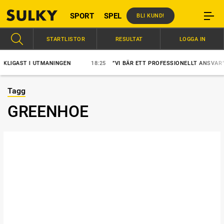
SPORT
SPEL
BLI KUND!
STARTLISTOR
RESULTAT
LOGGA IN
IGAST I UTMANINGEN
18:25
”VI BÄR ETT PROFESSIONELLT ANSVAR”
Tagg
GREENHOE