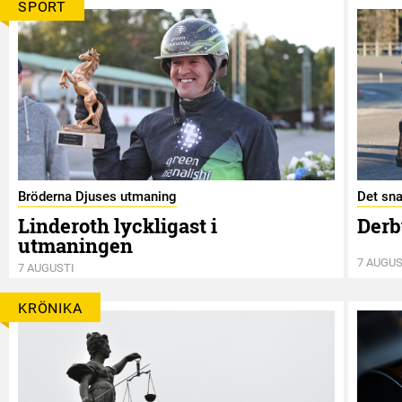
SPORT
Bröderna Djuses utmaning
Det sna
Linderoth lyckligast i
Derb
utmaningen
7 AUGUS
7 AUGUSTI
KRÖNIKA