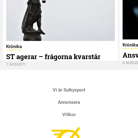
Krönik
Krönika
Ansv
ST agerar – frågorna kvarstår
6 AUGUS
7 AUGUSTI
Vi är Sulkysport
Annonsera
Villkor