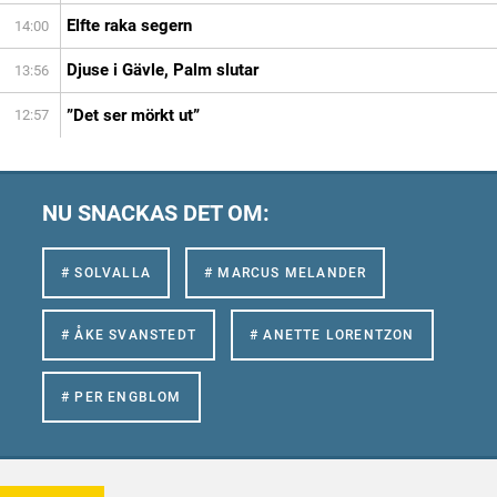
Elfte raka segern
14:00
Djuse i Gävle, Palm slutar
13:56
”Det ser mörkt ut”
12:57
NU SNACKAS DET OM:
# SOLVALLA
# MARCUS MELANDER
# ÅKE SVANSTEDT
# ANETTE LORENTZON
# PER ENGBLOM