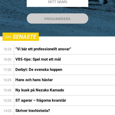
›››
SENASTE
”Vi bär ett professionellt ansvar”
18:25
V85-tips: Spel mot ett mål
18:00
Derbyt: De svenska hoppen
17:00
Hans och hans hästar
16:05
Ny kusk på Nezuko Kamado
15:48
ST agerar – frågorna kvarstår
15:35
Skriver travhistoria?
14:05