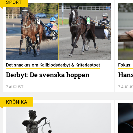
SPORT
Det snackas om Kallblodsderbyt & Kriteriestoet
Fokus: 
Derbyt: De svenska hoppen
Hans
7 AUGUSTI
7 AUGUS
KRÖNIKA