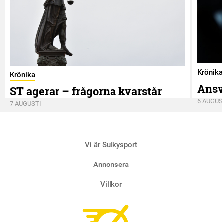
Krönik
Krönika
Ansv
ST agerar – frågorna kvarstår
6 AUGUS
7 AUGUSTI
Vi är Sulkysport
Annonsera
Villkor