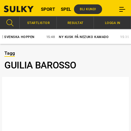
SPORT
SPEL
BLI KUND!
STARTLISTOR
RESULTAT
LOGGA IN
 SVENSKA HOPPEN
15:48
NY KUSK PÅ NEZUKO KAMADO
15:35
S
Tagg
GUILIA BAROSSO