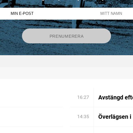
Avstängd efte
16:27
Överlägsen i
14:35