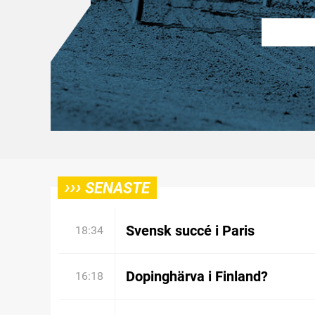
›››
SENASTE
Svensk succé i Paris
18:34
Dopinghärva i Finland?
16:18