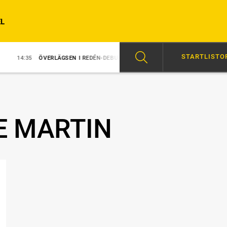
L
STARTLISTO
5
ÖVERLÄGSEN I REDÉN-DEBUT
14:31
MAJBLOMSTER KOM LÖS EFTER 
E MARTIN