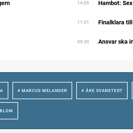
gern
Hambot: Sex 
14:05
Finalklara til
11:01
Ansvar ska in
09:30
LA
# MARCUS MELANDER
# ÅKE SVANSTEDT
GBLOM