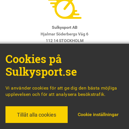
Sulkysport AB
Hjalmar Söderbergs Väg 6
112 14 STOCKHOLM
E-post:
info@sulkysport.se
Cookies på
Chefredaktör & ansvarig utgivare:
Claes Freidenvall
© Sulkysport
Sulkysport.se
Vi använder cookies för att ge dig den bästa möjliga
upplevelsen och för att analysera besökstrafik.
MADE WITH
BY
WONDERFOUR
Cookie inställningar
Tillåt alla cookies