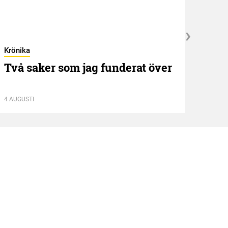
Krönika
Kröni
Två saker som jag funderat över
”NE
idé
4 AUGUSTI
13 JUL