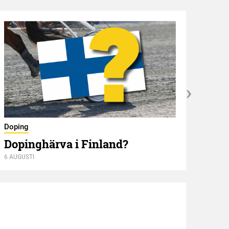
Nyför
Doping
Öve
Dopinghärva i Finland?
6 AUGUSTI
6 AUGU