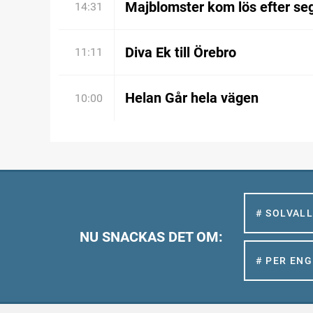
Majblomster kom lös efter se
14:31
Diva Ek till Örebro
11:11
Helan Går hela vägen
10:00
# SOLVAL
NU SNACKAS DET OM:
# PER EN