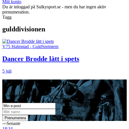
Mitt konto
Du är inloggad på Sulkysport.se - men du har ingen aktiv
prenumeration.
Tagg
gulddivisionen
V75 Halmstad - GuldSprintern
Dancer Brodde lätt i spets
5 juli
Missa inga travnyheter!
Prenumerera gratis på Sulkysports nyhetsbrev
›››
Senaste
18:34