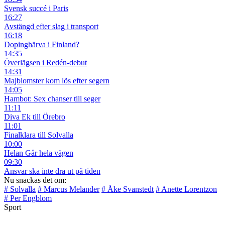
Svensk succé i Paris
16:27
Avstängd efter slag i transport
16:18
Dopinghärva i Finland?
14:35
Överlägsen i Redén-debut
14:31
Majblomster kom lös efter segern
14:05
Hambot: Sex chanser till seger
11:11
Diva Ek till Örebro
11:01
Finalklara till Solvalla
10:00
Helan Går hela vägen
09:30
Ansvar ska inte dra ut på tiden
Nu snackas det om:
# Solvalla
# Marcus Melander
# Åke Svanstedt
# Anette Lorentzon
# Per Engblom
Sport