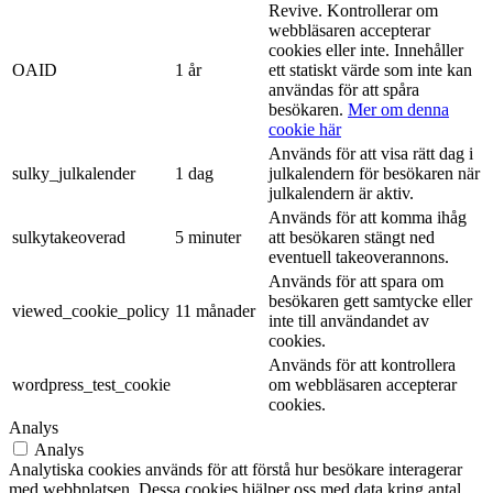
Revive. Kontrollerar om
webbläsaren accepterar
cookies eller inte. Innehåller
OAID
1 år
ett statiskt värde som inte kan
användas för att spåra
besökaren.
Mer om denna
cookie här
Används för att visa rätt dag i
sulky_julkalender
1 dag
julkalendern för besökaren när
julkalendern är aktiv.
Används för att komma ihåg
sulkytakeoverad
5 minuter
att besökaren stängt ned
eventuell takeoverannons.
Används för att spara om
besökaren gett samtycke eller
viewed_cookie_policy
11 månader
inte till användandet av
cookies.
Används för att kontrollera
wordpress_test_cookie
om webbläsaren accepterar
cookies.
Analys
Analys
Analytiska cookies används för att förstå hur besökare interagerar
med webbplatsen. Dessa cookies hjälper oss med data kring antal