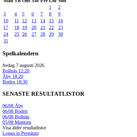
Mån
Tis
Ons
Tor
Fre
Lör
Sön
1
2
3
4
5
6
7
8
9
10
11
12
13
14
15
16
17
18
19
20
21
22
23
24
25
26
27
28
29
30
31
Spelkalendern
fredag 7 augusti 2026
Bollnäs
12:20
Åby
18:20
Boden
18:30
SENASTE RESULTATLISTOR
06/08
Åby
06/08
Boden
06/08
Bollnäs
05/08
Mantorp
Visa äldre resultatlistor
Logga in Premium