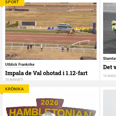
SPORT
Stamtav
Utblick Frankrike
Det v
Impala de Val ohotad i 1.12-fart
10 AUGU
10 AUGUSTI
KRÖNIKA