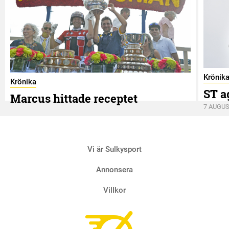
Krönik
Krönika
ST a
Marcus hittade receptet
7 AUGUS
9 AUGUSTI
Vi är Sulkysport
Annonsera
Villkor