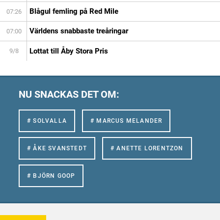
Blågul femling på Red Mile
07:26
Världens snabbaste treåringar
07:00
Lottat till Åby Stora Pris
9/8
NU SNACKAS DET OM:
# SOLVALLA
# MARCUS MELANDER
# ÅKE SVANSTEDT
# ANETTE LORENTZON
# BJÖRN GOOP