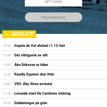
›››
SENASTE
Impala de Val ohotad i 1.12-fart
15:49
Det viktigaste av allt
15:30
Åke Eriksson ur tiden
15:05
Readly Express drar ifrån
13:33
V85: Åby Stora avslutar
12:02
Lovande start för Carolines treåring
11:25
Dubbelseger på gräs
10:49