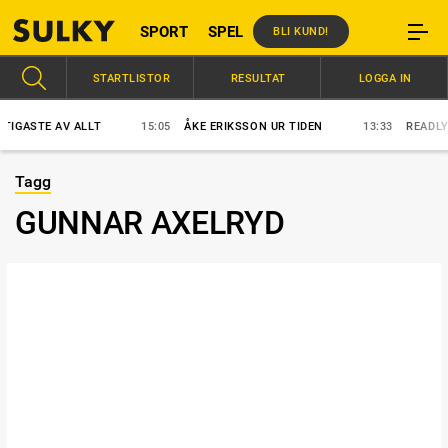
SPORT
SPEL
BLI KUND!
STARTLISTOR
RESULTAT
LOGGA IN
GASTE AV ALLT
15:05
ÅKE ERIKSSON UR TIDEN
13:33
READLY EX
Tagg
GUNNAR AXELRYD