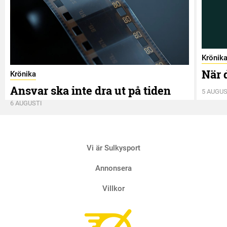
Krönik
När 
Krönika
Ansvar ska inte dra ut på tiden
5 AUGUS
6 AUGUSTI
Vi är Sulkysport
Annonsera
Villkor