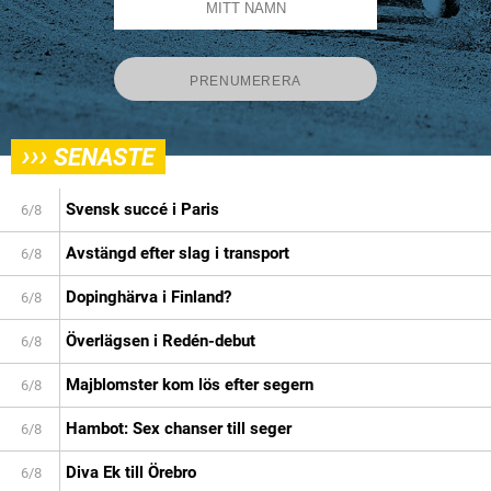
›››
SENASTE
Svensk succé i Paris
6/8
Avstängd efter slag i transport
6/8
Dopinghärva i Finland?
6/8
Överlägsen i Redén-debut
6/8
Majblomster kom lös efter segern
6/8
Hambot: Sex chanser till seger
6/8
Diva Ek till Örebro
6/8