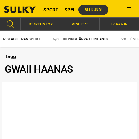
SPORT
SPEL
BLI KUND!
STARTLISTOR
RESULTAT
LOGGA IN
SLAG I TRANSPORT
6/8
DOPINGHÄRVA I FINLAND?
6/8
ÖVERLÄG
Tagg
GWAII HAANAS