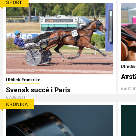
SPORT
Utredn
Avst
Utblick Frankrike
Svensk succé i Paris
6 AUGUS
6 AUGUSTI
KRÖNIKA