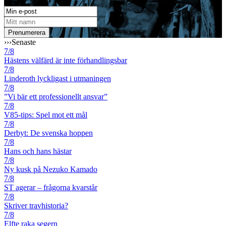
›››
Senaste
7/8
Hästens välfärd är inte förhandlingsbar
7/8
Linderoth lyckligast i utmaningen
7/8
”Vi bär ett professionellt ansvar”
7/8
V85-tips: Spel mot ett mål
7/8
Derbyt: De svenska hoppen
7/8
Hans och hans hästar
7/8
Ny kusk på Nezuko Kamado
7/8
ST agerar – frågorna kvarstår
7/8
Skriver travhistoria?
7/8
Elfte raka segern