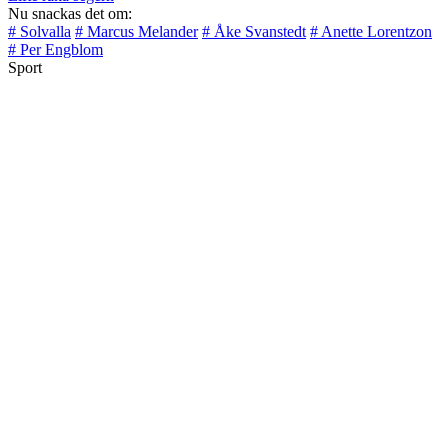
Nu snackas det om:
# Solvalla
# Marcus Melander
# Åke Svanstedt
# Anette Lorentzon
# Per Engblom
Sport