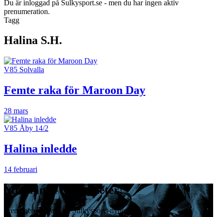
Du är inloggad på Sulkysport.se - men du har ingen aktiv
prenumeration.
Tagg
Halina S.H.
V85 Solvalla
Femte raka för Maroon Day
28 mars
V85 Åby 14/2
Halina inledde
14 februari
Missa inga travnyheter!
Prenumerera gratis på Sulkysports nyhetsbrev