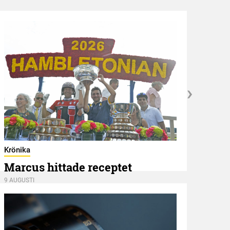
Hambl
Ape
Krönika
Marcus hittade receptet
8 AUGU
9 AUGUSTI