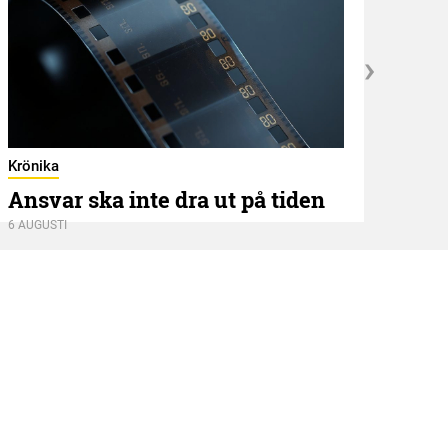
Kröni
När
Krönika
Ansvar ska inte dra ut på tiden
5 AUGU
6 AUGUSTI