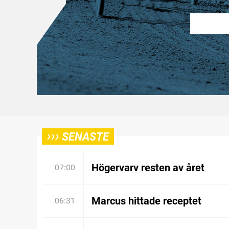
›››
SENASTE
Högervarv resten av året
07:00
Marcus hittade receptet
06:31