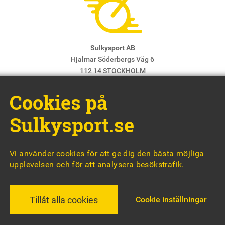
Sulkysport AB
Hjalmar Söderbergs Väg 6
112 14 STOCKHOLM
E-post:
info@sulkysport.se
Cookies på
Chefredaktör & ansvarig utgivare:
Claes Freidenvall
© Sulkysport
Sulkysport.se
Vi använder cookies för att ge dig den bästa möjliga
upplevelsen och för att analysera besökstrafik.
MADE WITH
BY
WONDERFOUR
Cookie inställningar
Tillåt alla cookies