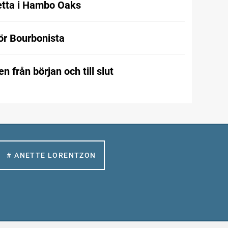
etta i Hambo Oaks
för Bourbonista
n från början och till slut
# ANETTE LORENTZON