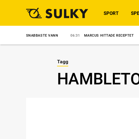
SPORT
SPE
ENS SNABBASTE VANN
06:31
MARCUS HITTADE RECEPTET
8/8
A
Tagg
HAMBLETO