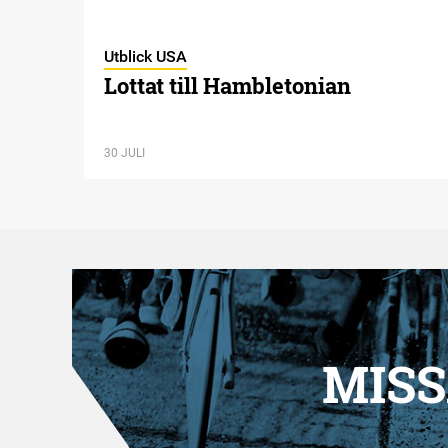
Utblick USA
Lottat till Hambletonian
30 JULI
MISS