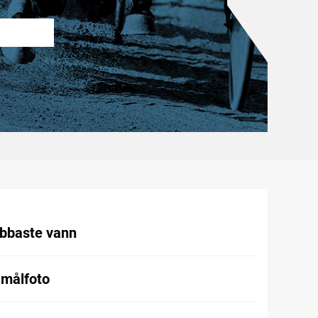
abbaste vann
 målfoto