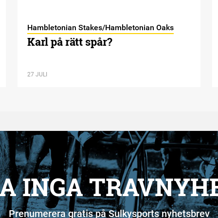
Hambletonian Stakes/Hambletonian Oaks
Karl på rätt spår?
27 JULI
A INGA TRAVNYH
Prenumerera gratis på Sulkysports nyhetsbrev