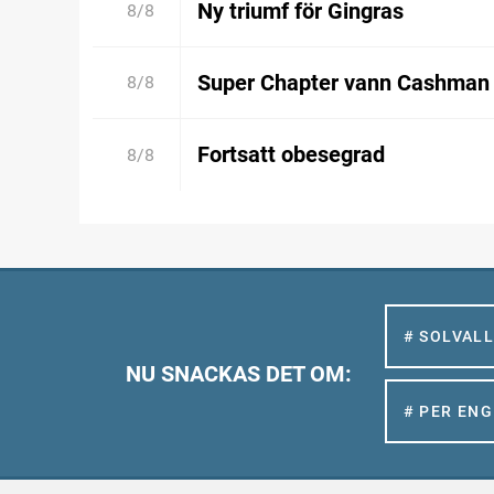
Ny triumf för Gingras
8/8
Super Chapter vann Cashman
8/8
Fortsatt obesegrad
8/8
# SOLVAL
NU SNACKAS DET OM:
# PER EN