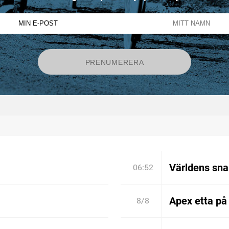
Världens sn
06:52
Apex etta på
8/8