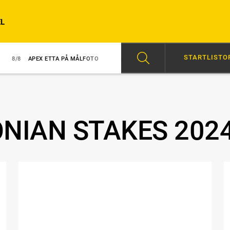
L
STARTLISTO
PEX ETTA PÅ MÅLFOTO
8/8
NY TRIUMF FÖR GINGRAS
07:00
HÖ
NIAN STAKES 202