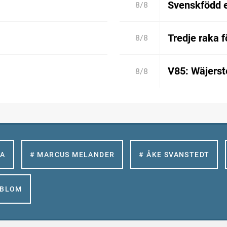
Svenskfödd 
8/8
Tredje raka 
8/8
V85: Wäjerste
8/8
LA
# MARCUS MELANDER
# ÅKE SVANSTEDT
GBLOM