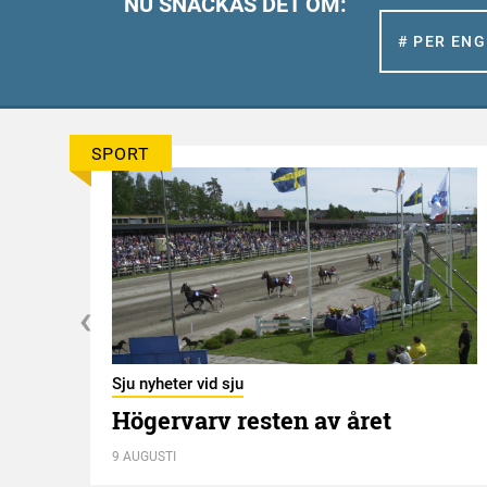
NU SNACKAS DET OM:
# PER EN
SPORT
Sju nyheter vid sju
Högervarv resten av året
n
9 AUGUSTI