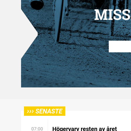
MISS
›››
SENASTE
Högervarv resten av året
07:00