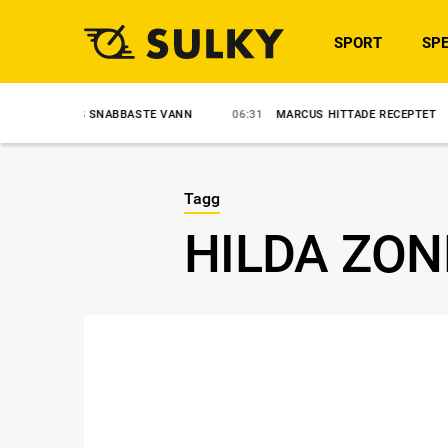
SPORT
SPE
NS SNABBASTE VANN
06:31
MARCUS HITTADE RECEPTET
8/8
A
Tagg
HILDA ZON