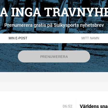
A INGA TRAVNYH
Prenumerera gratis på Sulkysports nyhetsbrev
Världens sn
06:52