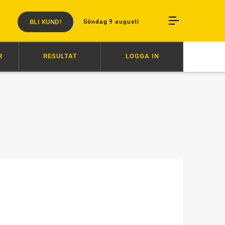
BLI KUND!
Söndag 9 augusti
R
RESULTAT
LOGGA IN
ERVARV RESTEN AV ÅRET
06:52
VÄRLDENS SNABBASTE VANN
06