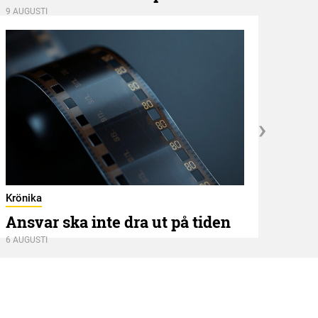
9 AUGUSTI
Kröni
När
Krönika
Ansvar ska inte dra ut på tiden
5 AUGU
6 AUGUSTI