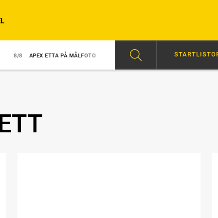
L
STARTLISTO
PEX ETTA PÅ MÅLFOTO
8/8
NY TRIUMF FÖR GINGRAS
07:00
HÖG
ETT