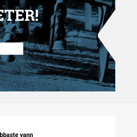
ETER!
abbaste vann