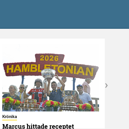
Hambl
Ape
Krönika
8 AUGU
Marcus hittade receptet