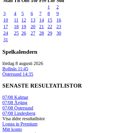
Mån
Tis
Ons
Tor
Fre
Lör
Sön
1
2
3
4
5
6
7
8
9
10
11
12
13
14
15
16
17
18
19
20
21
22
23
24
25
26
27
28
29
30
31
Spelkalendern
lördag 8 augusti 2026
Bollnäs
11:45
Östersund
14:35
SENASTE RESULTATLISTOR
07/08
Kalmar
07/08
Årjäng
07/08
Östersund
07/08
Lindesberg
Visa äldre resultatlistor
Logga in Premium
Mitt konto