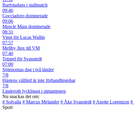
Barfotadans i stallmatch
09:46
Gocciadoro dominerade
09:06
Muscle Mass dominerade
08:31
Vinst för Lucas Wallin
07:57
Mellby Jinx till VM
07:40
Trippel för Svanstedt
07:00
Stjärnornas dag i två länder
7/8
Hästens välfärd är inte förhandlingsbar
7/8
Linderoth lyckligast i utmaningen
Nu snackas det om:
# Solvalla
# Marcus Melander
# Åke Svanstedt
# Anette Lorentzon
#
Sport