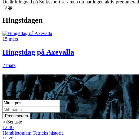
Du är inloggad på Sulkysport.se - men du har ingen aktiv prenumerat
Tagg
Hingstdagen
15 mars
Hingstdag på Axevalla
2 mars
Missa inga travnyheter!
Prenumerera gratis på Sulkysports nyhetsbrev
›››
Senaste
12:30
Hambletonian: Tetricks historia
11:30