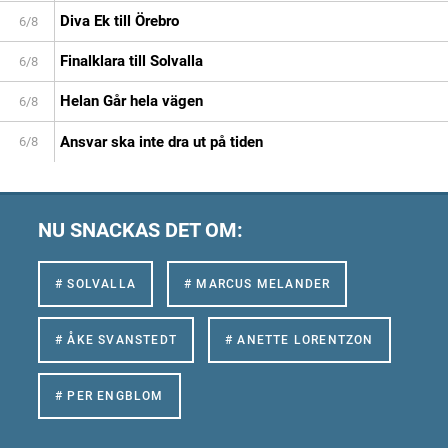
Diva Ek till Örebro
6/8
Finalklara till Solvalla
6/8
Helan Går hela vägen
6/8
Ansvar ska inte dra ut på tiden
6/8
NU SNACKAS DET OM:
# SOLVALLA
# MARCUS MELANDER
# ÅKE SVANSTEDT
# ANETTE LORENTZON
# PER ENGBLOM