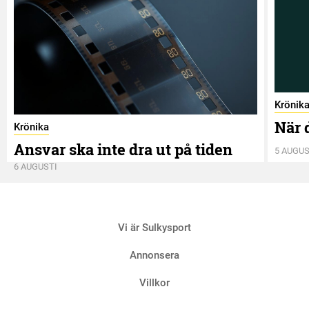
Krönik
När 
Krönika
Ansvar ska inte dra ut på tiden
5 AUGUS
6 AUGUSTI
Vi är Sulkysport
Annonsera
Villkor