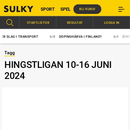
SPORT
SPEL
BLI KUND!
STARTLISTOR
RESULTAT
LOGGA IN
 SLAG I TRANSPORT
6/8
DOPINGHÄRVA I FINLAND?
6/8
ÖVERLÄ
Tagg
HINGSTLIGAN 10-16 JUNI
2024