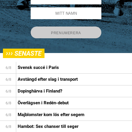
›››
SENASTE
Svensk succé i Paris
6/8
Avstängd efter slag i transport
6/8
Dopinghärva i Finland?
6/8
Överlägsen i Redén-debut
6/8
Majblomster kom lös efter segern
6/8
Hambot: Sex chanser till seger
6/8