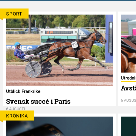
SPORT
Utredn
Avst
Utblick Frankrike
Svensk succé i Paris
6 AUGUS
6 AUGUSTI
KRÖNIKA