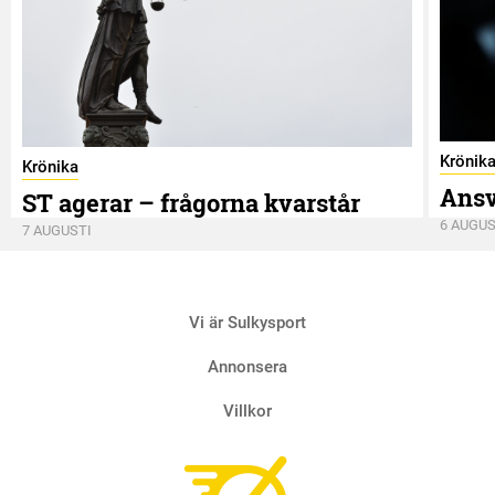
Krönik
Krönika
Ansv
ST agerar – frågorna kvarstår
6 AUGUS
7 AUGUSTI
Vi är Sulkysport
Annonsera
Villkor