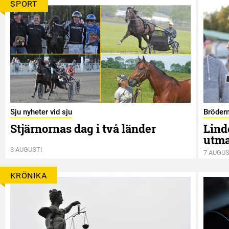
SPORT
Sju nyheter vid sju
Bröder
Stjärnornas dag i två länder
Lind
utm
8 AUGUSTI
7 AUGUS
KRÖNIKA