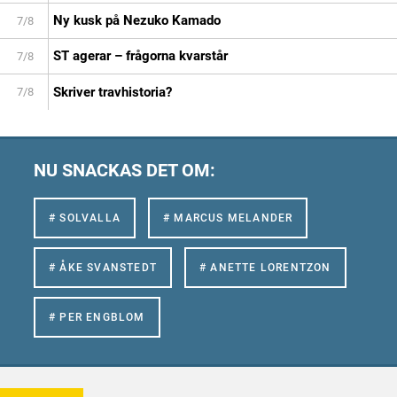
Ny kusk på Nezuko Kamado
7/8
ST agerar – frågorna kvarstår
7/8
Skriver travhistoria?
7/8
NU SNACKAS DET OM:
# SOLVALLA
# MARCUS MELANDER
# ÅKE SVANSTEDT
# ANETTE LORENTZON
# PER ENGBLOM