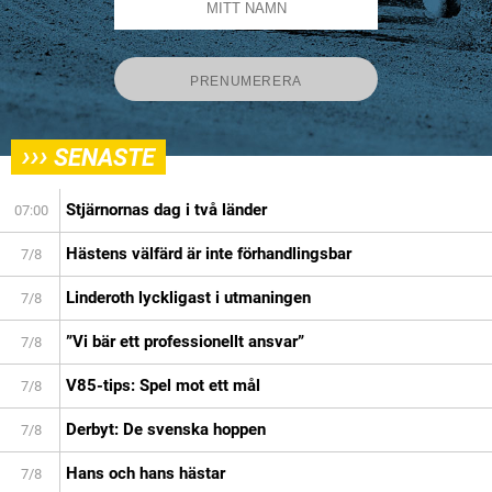
›››
SENASTE
Stjärnornas dag i två länder
07:00
Hästens välfärd är inte förhandlingsbar
7/8
Linderoth lyckligast i utmaningen
7/8
”Vi bär ett professionellt ansvar”
7/8
V85-tips: Spel mot ett mål
7/8
Derbyt: De svenska hoppen
7/8
Hans och hans hästar
7/8