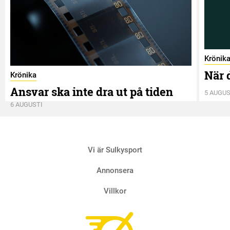
Krönik
När 
Krönika
Ansvar ska inte dra ut på tiden
5 AUGUS
6 AUGUSTI
Vi är Sulkysport
Annonsera
Villkor