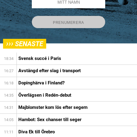
›››
SENASTE
Svensk succé i Paris
18:34
Avstängd efter slag i transport
16:27
Dopinghärva i Finland?
16:18
Överlägsen i Redén-debut
14:35
Majblomster kom lös efter segern
14:31
Hambot: Sex chanser till seger
14:05
Diva Ek till Örebro
11:11