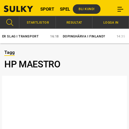
SPORT
SPEL
BLI KUND!
STARTLISTOR
RESULTAT
LOGGA IN
 SLAG I TRANSPORT
16:18
DOPINGHÄRVA I FINLAND?
14:35
ÖVE
Tagg
HP MAESTRO