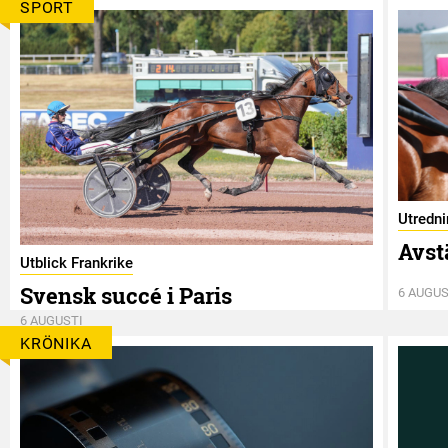
SPORT
Utredn
Avst
Utblick Frankrike
Svensk succé i Paris
6 AUGUS
6 AUGUSTI
KRÖNIKA