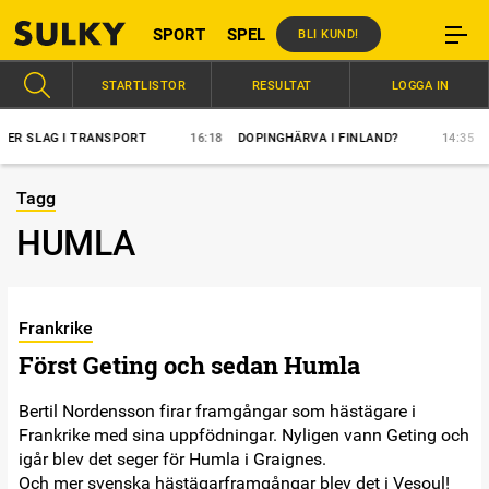
SPORT
SPEL
BLI KUND!
STARTLISTOR
RESULTAT
LOGGA IN
 SLAG I TRANSPORT
16:18
DOPINGHÄRVA I FINLAND?
14:35
ÖVE
Tagg
HUMLA
Frankrike
Först Geting och sedan Humla
Bertil Nordensson firar framgångar som hästägare i
Frankrike med sina uppfödningar. Nyligen vann Geting och
igår blev det seger för Humla i Graignes.
Och mer svenska hästägarframgångar blev det i Vesoul!