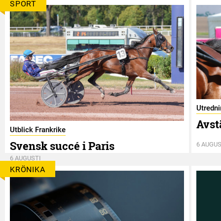
SPORT
Utredn
Avst
Utblick Frankrike
Svensk succé i Paris
6 AUGUS
6 AUGUSTI
KRÖNIKA