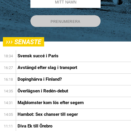
›››
SENASTE
Svensk succé i Paris
18:34
Avstängd efter slag i transport
16:27
Dopinghärva i Finland?
16:18
Överlägsen i Redén-debut
14:35
Majblomster kom lös efter segern
14:31
Hambot: Sex chanser till seger
14:05
Diva Ek till Örebro
11:11