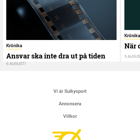
Krönik
När 
Krönika
Ansvar ska inte dra ut på tiden
5 AUGUS
6 AUGUSTI
Vi är Sulkysport
Annonsera
Villkor