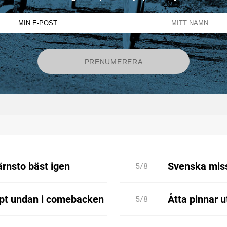
rnsto bäst igen
Svenska miss
5/8
ppt undan i comebacken
Åtta pinnar 
5/8