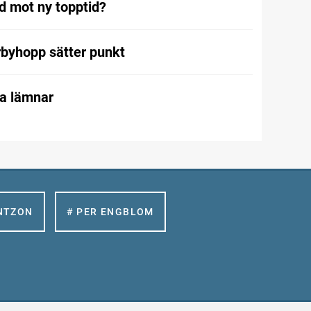
rd mot ny topptid?
rbyhopp sätter punkt
ta lämnar
NTZON
# PER ENGBLOM