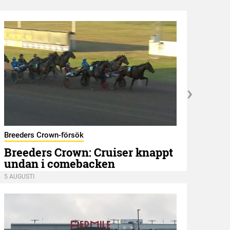
Breeders Crown-försök
GNT 
Breeders Crown: Cruiser knappt
Ått
undan i comebacken
5 AUGU
5 AUGUSTI