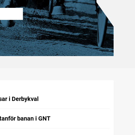
ar i Derbykval
utanför banan i GNT