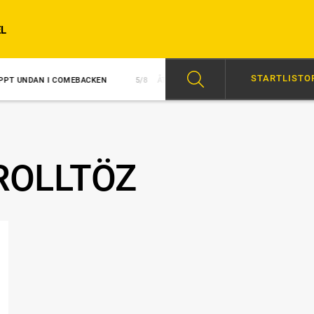
L
STARTLISTO
 I COMEBACKEN
5/8
ÅTTA PINNAR UTANFÖR BANAN I GNT
5/8
J
ROLLTÖZ