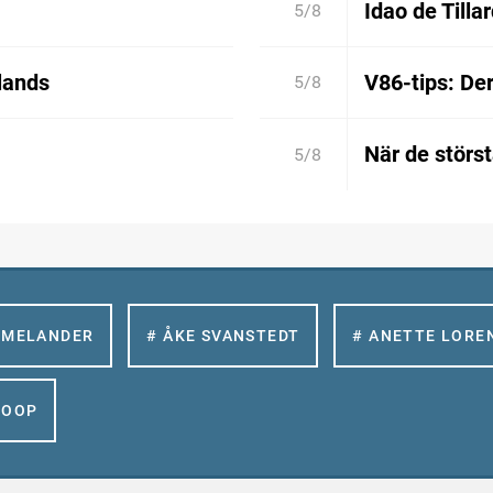
Idao de Tilla
5/8
lands
V86-tips: De
5/8
När de störs
5/8
 MELANDER
# ÅKE SVANSTEDT
# ANETTE LORE
GOOP