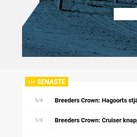
›››
SENASTE
Breeders Crown: Hagoorts stjä
5/8
Breeders Crown: Cruiser kna
5/8