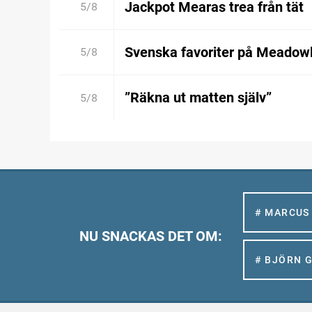
Jackpot Mearas trea från tät
5/8
Svenska favoriter på Meadow
5/8
”Räkna ut matten själv”
5/8
# MARCUS
NU SNACKAS DET OM:
# BJÖRN 