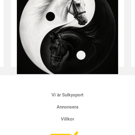
Krönika
Två saker som jag funderat över
Vi är Sulkysport
4 AUGUSTI
Annonsera
Villkor