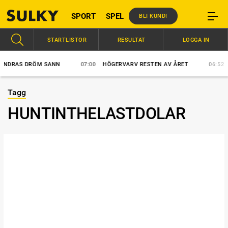
SPORT
SPEL
BLI KUND!
STARTLISTOR
RESULTAT
LOGGA IN
DRAS DRÖM SANN
07:00
HÖGERVARV RESTEN AV ÅRET
06:52
VÄ
Tagg
HUNTINTHELASTDOLAR