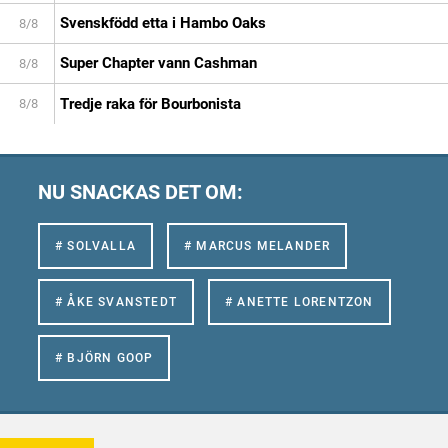
Svenskfödd etta i Hambo Oaks
8/8
Super Chapter vann Cashman
8/8
Tredje raka för Bourbonista
8/8
NU SNACKAS DET OM:
# SOLVALLA
# MARCUS MELANDER
# ÅKE SVANSTEDT
# ANETTE LORENTZON
# BJÖRN GOOP