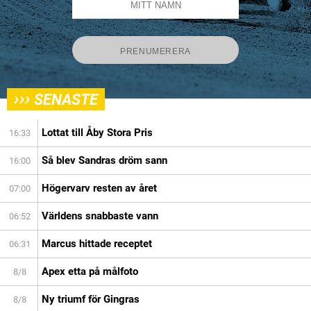
›››
SENASTE
Lottat till Åby Stora Pris
16:33
Så blev Sandras dröm sann
16:00
Högervarv resten av året
07:00
Världens snabbaste vann
06:52
Marcus hittade receptet
06:31
Apex etta på målfoto
8/8
Ny triumf för Gingras
8/8