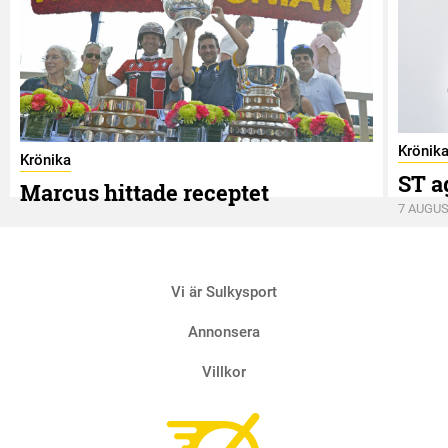
Krönik
Krönika
ST a
Marcus hittade receptet
7 AUGUS
9 AUGUSTI
Vi är Sulkysport
Annonsera
Villkor