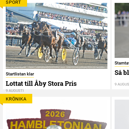
SPORT
Stamtav
Så b
Startlistan klar
Lottat till Åby Stora Pris
9 AUGUS
9 AUGUSTI
KRÖNIKA