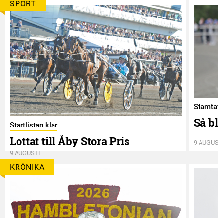
SPORT
Stamtav
Så b
Startlistan klar
Lottat till Åby Stora Pris
9 AUGUS
9 AUGUSTI
KRÖNIKA