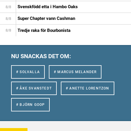
Svenskfödd etta i Hambo Oaks
8/8
Super Chapter vann Cashman
8/8
Tredje raka för Bourbonista
8/8
NU SNACKAS DET OM:
# SOLVALLA
# MARCUS MELANDER
# ÅKE SVANSTEDT
# ANETTE LORENTZON
# BJÖRN GOOP