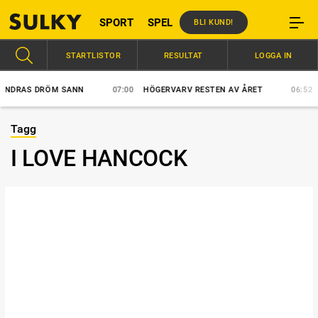
SPORT
SPEL
BLI KUND!
STARTLISTOR
RESULTAT
LOGGA IN
DRAS DRÖM SANN
07:00
HÖGERVARV RESTEN AV ÅRET
06:52
VÄ
Tagg
I LOVE HANCOCK