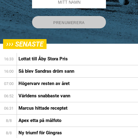
›››
SENASTE
Lottat till Åby Stora Pris
16:33
Så blev Sandras dröm sann
16:00
Högervarv resten av året
07:00
Världens snabbaste vann
06:52
Marcus hittade receptet
06:31
Apex etta på målfoto
8/8
Ny triumf för Gingras
8/8