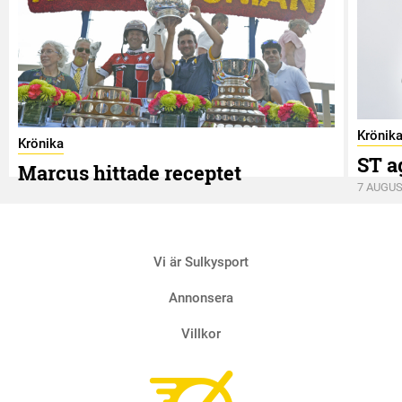
Krönik
Krönika
ST a
Marcus hittade receptet
7 AUGUS
9 AUGUSTI
Vi är Sulkysport
Annonsera
Villkor