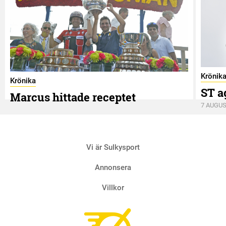
Krönik
Krönika
ST a
Marcus hittade receptet
7 AUGUS
9 AUGUSTI
Vi är Sulkysport
Annonsera
Villkor