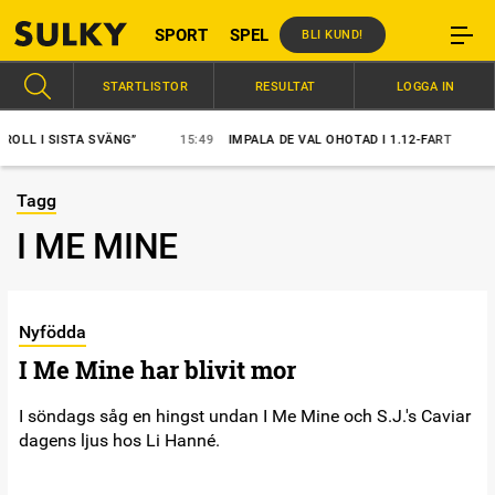
SPORT
SPEL
BLI KUND!
STARTLISTOR
RESULTAT
LOGGA IN
L I SISTA SVÄNG”
15:49
IMPALA DE VAL OHOTAD I 1.12-FART
15:
Tagg
I ME MINE
Nyfödda
I Me Mine har blivit mor
I söndags såg en hingst undan I Me Mine och S.J.'s Caviar
dagens ljus hos Li Hanné.