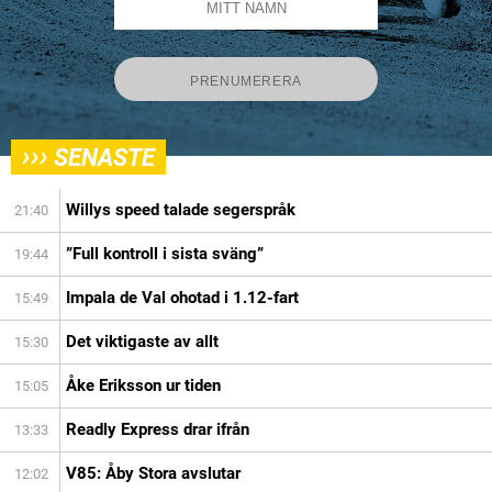
›››
SENASTE
Willys speed talade segerspråk
21:40
”Full kontroll i sista sväng”
19:44
Impala de Val ohotad i 1.12-fart
15:49
Det viktigaste av allt
15:30
Åke Eriksson ur tiden
15:05
Readly Express drar ifrån
13:33
V85: Åby Stora avslutar
12:02