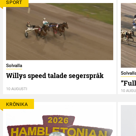
SPORT
Solvalla
Solvall
Willys speed talade segerspråk
”Full
10 AUGUSTI
10 AUGU
KRÖNIKA