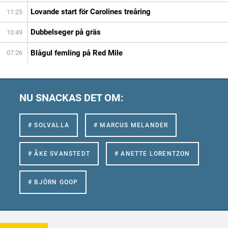
Lovande start för Carolines treåring
11:25
Dubbelseger på gräs
10:49
Blågul femling på Red Mile
07:26
NU SNACKAS DET OM:
# SOLVALLA
# MARCUS MELANDER
# ÅKE SVANSTEDT
# ANETTE LORENTZON
# BJÖRN GOOP