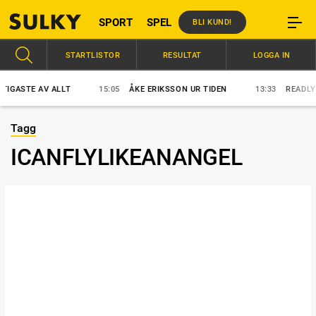
SPORT
SPEL
BLI KUND!
STARTLISTOR
RESULTAT
LOGGA IN
GASTE AV ALLT
15:05
ÅKE ERIKSSON UR TIDEN
13:33
READLY EX
Tagg
ICANFLYLIKEANANGEL