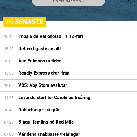
›››
SENASTE
Impala de Val ohotad i 1.12-fart
15:49
Det viktigaste av allt
15:30
Åke Eriksson ur tiden
15:05
Readly Express drar ifrån
13:33
V85: Åby Stora avslutar
12:02
Lovande start för Carolines treåring
11:25
Dubbelseger på gräs
10:49
Blågul femling på Red Mile
07:26
Världens snabbaste treåringar
07:00