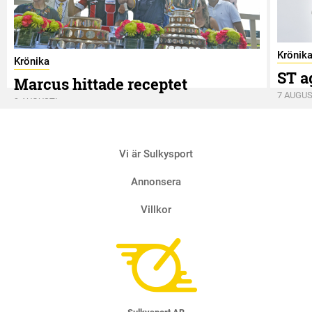
Krönik
Krönika
ST a
Marcus hittade receptet
7 AUGUS
9 AUGUSTI
Vi är Sulkysport
Annonsera
Villkor