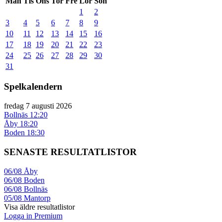
Mån
Tis
Ons
Tor
Fre
Lör
Sön
1
2
3
4
5
6
7
8
9
10
11
12
13
14
15
16
17
18
19
20
21
22
23
24
25
26
27
28
29
30
31
Spelkalendern
fredag 7 augusti 2026
Bollnäs
12:20
Åby
18:20
Boden
18:30
SENASTE RESULTATLISTOR
06/08
Åby
06/08
Boden
06/08
Bollnäs
05/08
Mantorp
Visa äldre resultatlistor
Logga in Premium