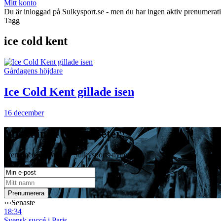
Mitt konto
Du är inloggad på Sulkysport.se - men du har ingen aktiv prenumerat
Tagg
ice cold kent
Gårdagens höjdare
Ice Cold Kent gillade isen
16 december
Missa inga travnyheter!
Prenumerera gratis på Sulkysports nyhetsbrev
›››
Senaste
18:34
Svensk succé i Paris