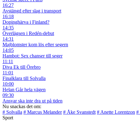
16:27
Avstängd efter slag i transport
16:18
Dopinghärva i Finland?
14:35
Överlägsen i Redén-debut
14:31
Majblomster kom lös efter segern
14:05
Hambot: Sex chanser till seger
11:11
Diva Ek till Örebro
11:01
Finalklara till Solvalla
10:00
Helan Går hela vägen
09:30
Ansvar ska inte dra ut på tiden
Nu snackas det om:
# Solvalla
# Marcus Melander
# Åke Svanstedt
# Anette Lorentzon
#
Sport