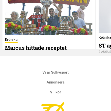
Krönik
Krönika
ST a
Marcus hittade receptet
7 AUGUS
9 AUGUSTI
Vi är Sulkysport
Annonsera
Villkor