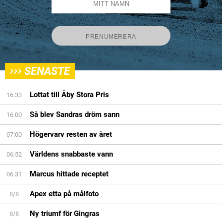
›››
SENASTE
Lottat till Åby Stora Pris
16:33
Så blev Sandras dröm sann
16:00
Högervarv resten av året
07:00
Världens snabbaste vann
06:52
Marcus hittade receptet
06:31
Apex etta på målfoto
8/8
Ny triumf för Gingras
8/8