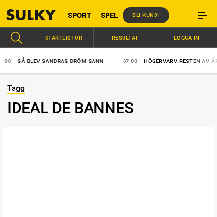
SPORT
SPEL
BLI KUND!
STARTLISTOR
RESULTAT
LOGGA IN
0
SÅ BLEV SANDRAS DRÖM SANN
07:00
HÖGERVARV RESTEN AV ÅRET
Tagg
IDEAL DE BANNES