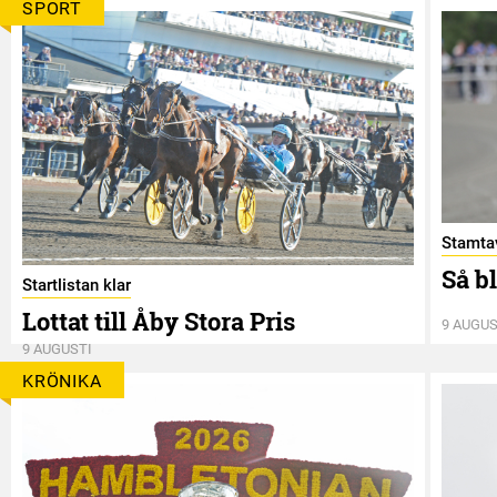
SPORT
Stamtav
Så b
Startlistan klar
Lottat till Åby Stora Pris
9 AUGUS
9 AUGUSTI
KRÖNIKA