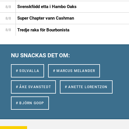
Svenskfödd etta i Hambo Oaks
8/8
Super Chapter vann Cashman
8/8
Tredje raka för Bourbonista
8/8
NU SNACKAS DET OM:
# SOLVALLA
# MARCUS MELANDER
# ÅKE SVANSTEDT
# ANETTE LORENTZON
# BJÖRN GOOP