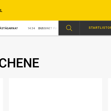
L
STARTLISTO
14:34
DUSSINET FULLT FÖR IVANOV
12:30
HAMBLETONIAN: TETRI
 CHENE