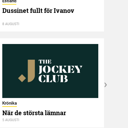
Estland
Dussinet fullt för Ivanov
Hambl
Ham
8 AUGUSTI
8 AUGU
Krönika
När de största lämnar
5 AUGUSTI