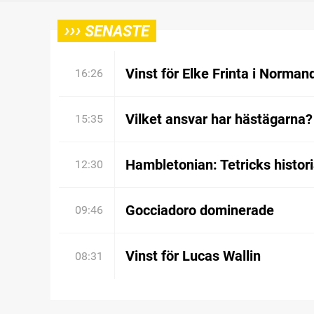
›››
SENASTE
Vinst för Elke Frinta i Norman
16:26
Vilket ansvar har hästägarna?
15:35
Hambletonian: Tetricks histor
12:30
Gocciadoro dominerade
09:46
Vinst för Lucas Wallin
08:31