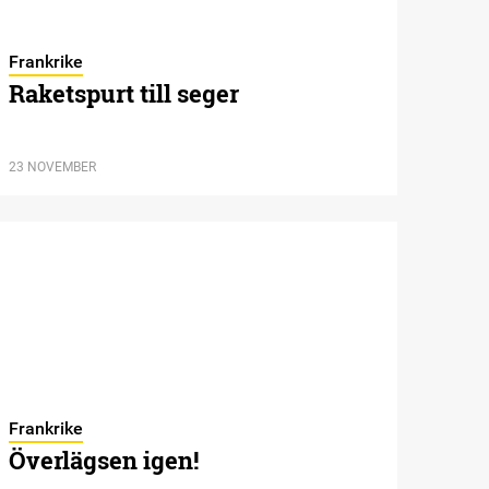
Frankrike
Raketspurt till seger
23 NOVEMBER
Frankrike
Överlägsen igen!