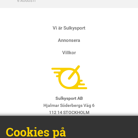
6 AUGUSTI
Vi är Sulkysport
Annonsera
Villkor
Sulkysport AB
Hjalmar Söderbergs Väg 6
112 14 STOCKHOLM
E-post:
info@sulkysport.se
Cookies på
Chefredaktör & ansvarig utgivare:
Claes Freidenvall