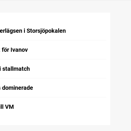
rlägsen i Storsjöpokalen
t för Ivanov
i stallmatch
 dominerade
ill VM