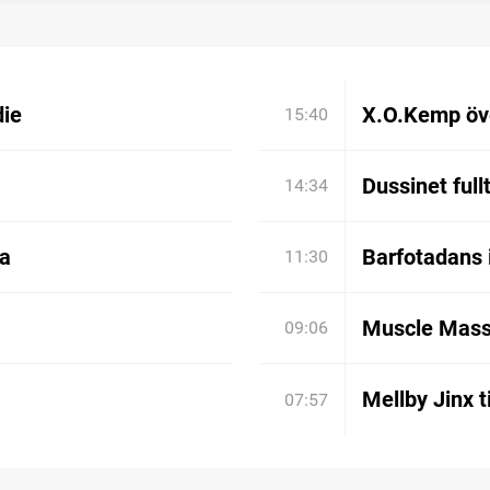
die
X.O.Kemp öve
15:40
Dussinet full
14:34
ia
Barfotadans 
11:30
Muscle Mass
09:06
Mellby Jinx t
07:57