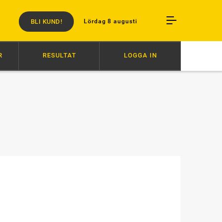
BLI KUND!
Lördag 8 augusti
R
RESULTAT
LOGGA IN
CKS HISTORIA
16:26
VINST FÖR ELKE FRINTA I NORMANDIE
15:4