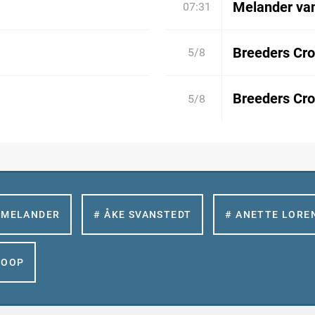
Melander va
07:31
Breeders Cro
5/8
Breeders Cro
5/8
 MELANDER
# ÅKE SVANSTEDT
# ANETTE LORE
GOOP