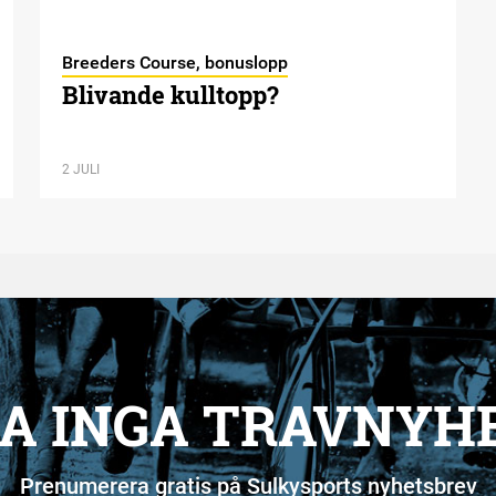
Breeders Course, bonuslopp
Blivande kulltopp?
2 JULI
A INGA TRAVNYH
Prenumerera gratis på Sulkysports nyhetsbrev