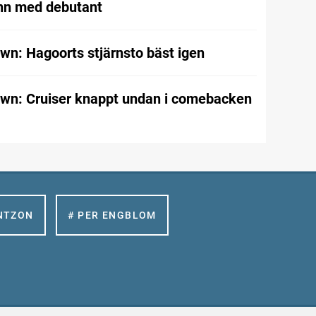
nn med debutant
wn: Hagoorts stjärnsto bäst igen
wn: Cruiser knappt undan i comebacken
NTZON
# PER ENGBLOM