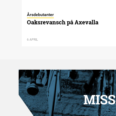
Årsdebutanter
Oaksrevansch på Axevalla
6 APRIL
MISS