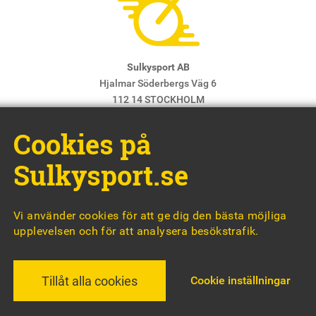
Sulkysport AB
Hjalmar Söderbergs Väg 6
112 14 STOCKHOLM
E-post:
info@sulkysport.se
Cookies på
Chefredaktör & ansvarig utgivare:
Claes Freidenvall
© Sulkysport
Sulkysport.se
Vi använder cookies för att ge dig den bästa möjliga
upplevelsen och för att analysera besökstrafik.
MADE WITH
BY
WONDERFOUR
Cookie inställningar
Tillåt alla cookies