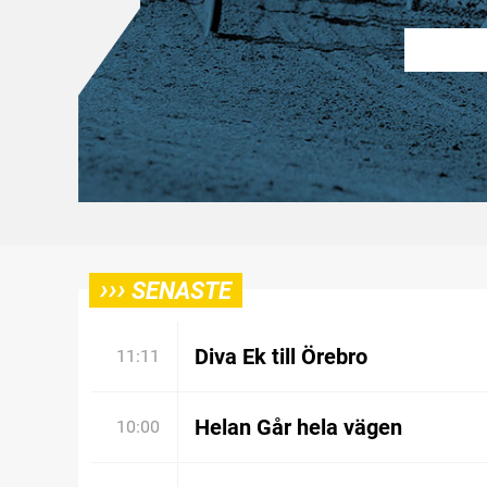
›››
SENASTE
Diva Ek till Örebro
11:11
Helan Går hela vägen
10:00