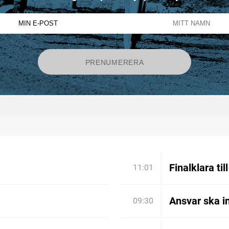
Finalklara til
11:01
Ansvar ska in
09:30