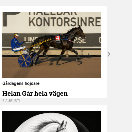
Kröni
Gårdagens höjdare
Ans
Helan Går hela vägen
6 AUGU
6 AUGUSTI