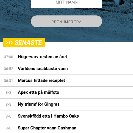
›››
SENASTE
Högervarv resten av året
07:00
Världens snabbaste vann
06:52
Marcus hittade receptet
06:31
Apex etta på målfoto
8/8
Ny triumf för Gingras
8/8
Svenskfödd etta i Hambo Oaks
8/8
Super Chapter vann Cashman
8/8