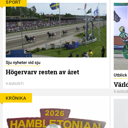
SPORT
Sju nyheter vid sju
Högervarv resten av året
Utblic
Värl
9 AUGUSTI
9 AUGUS
KRÖNIKA