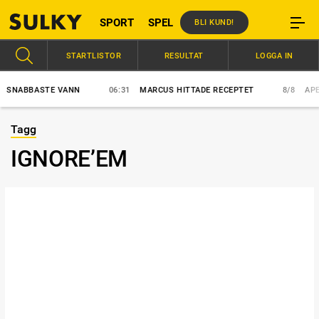
SPORT
SPEL
BLI KUND!
STARTLISTOR
RESULTAT
LOGGA IN
NABBASTE VANN
06:31
MARCUS HITTADE RECEPTET
8/8
APEX 
Tagg
IGNORE’EM