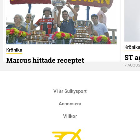
Krönik
Krönika
ST a
Marcus hittade receptet
7 AUGUS
9 AUGUSTI
Vi är Sulkysport
Annonsera
Villkor