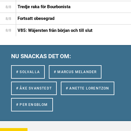
Tredje raka för Bourbonista
8/8
Fortsatt obesegrad
8/8
V85: Wäjersten från början och till slut
8/8
NU SNACKAS DET OM:
# SOLVALLA
# MARCUS MELANDER
# ÅKE SVANSTEDT
# ANETTE LORENTZON
# PER ENGBLOM