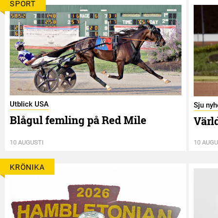
SPORT
Utblick USA
Sju nyh
Blågul femling på Red Mile
Värl
10 AUGUSTI
10 AUGU
KRÖNIKA