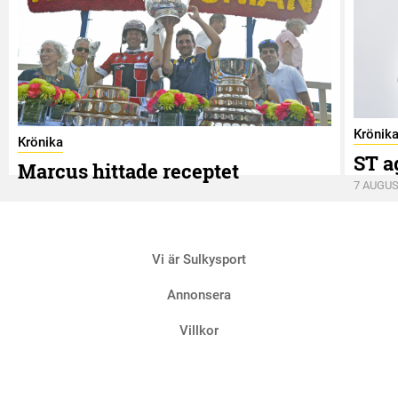
Krönik
Krönika
ST a
Marcus hittade receptet
7 AUGUS
9 AUGUSTI
Vi är Sulkysport
Annonsera
Villkor