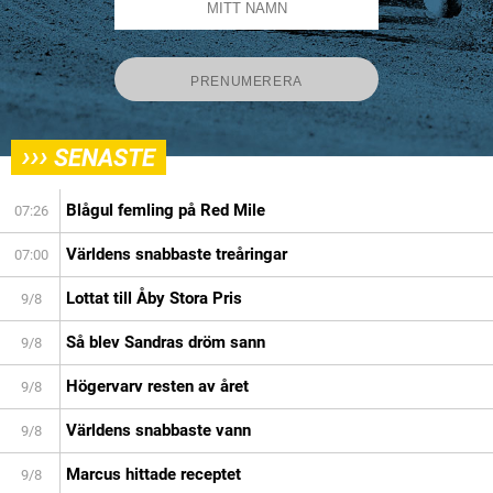
›››
SENASTE
Blågul femling på Red Mile
07:26
Världens snabbaste treåringar
07:00
Lottat till Åby Stora Pris
9/8
Så blev Sandras dröm sann
9/8
Högervarv resten av året
9/8
Världens snabbaste vann
9/8
Marcus hittade receptet
9/8