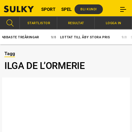
SPORT
SPEL
BLI KUND!
STARTLISTOR
RESULTAT
LOGGA IN
BASTE TREÅRINGAR
9/8
LOTTAT TILL ÅBY STORA PRIS
9/8
SÅ 
Tagg
ILGA DE L’ORMERIE