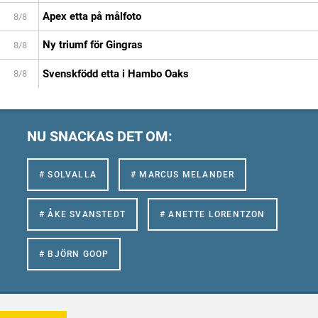
Apex etta på målfoto
8/8
Ny triumf för Gingras
8/8
Svenskfödd etta i Hambo Oaks
8/8
NU SNACKAS DET OM:
# SOLVALLA
# MARCUS MELANDER
# ÅKE SVANSTEDT
# ANETTE LORENTZON
# BJÖRN GOOP