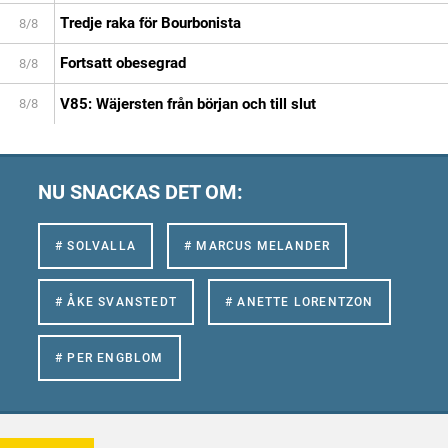
Tredje raka för Bourbonista
8/8
Fortsatt obesegrad
8/8
V85: Wäjersten från början och till slut
8/8
NU SNACKAS DET OM:
# SOLVALLA
# MARCUS MELANDER
# ÅKE SVANSTEDT
# ANETTE LORENTZON
# PER ENGBLOM