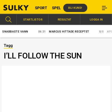
SPORT
SPEL
BLI KUND!
STARTLISTOR
RESULTAT
LOGGA IN
NABBASTE VANN
06:31
MARCUS HITTADE RECEPTET
8/8
APEX 
Tagg
I’LL FOLLOW THE SUN