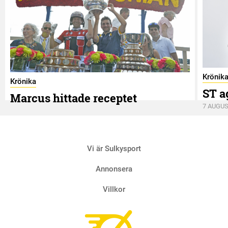
Krönik
Krönika
ST a
Marcus hittade receptet
7 AUGUS
9 AUGUSTI
Vi är Sulkysport
Annonsera
Villkor