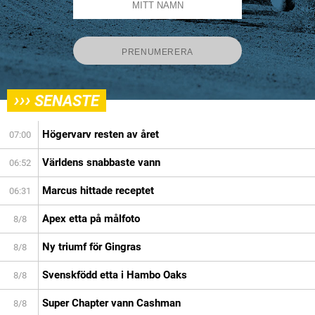
›››
SENASTE
Högervarv resten av året
07:00
Världens snabbaste vann
06:52
Marcus hittade receptet
06:31
Apex etta på målfoto
8/8
Ny triumf för Gingras
8/8
Svenskfödd etta i Hambo Oaks
8/8
Super Chapter vann Cashman
8/8