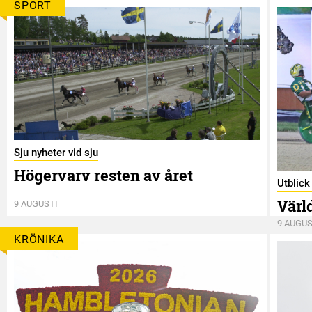
SPORT
Sju nyheter vid sju
Högervarv resten av året
Utblic
Värl
9 AUGUSTI
9 AUGUS
KRÖNIKA