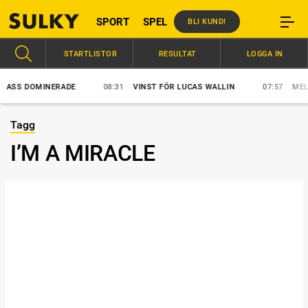
SPORT
SPEL
BLI KUND!
STARTLISTOR
RESULTAT
LOGGA IN
SS DOMINERADE
08:31
VINST FÖR LUCAS WALLIN
07:57
MELLBY
Tagg
I’M A MIRACLE