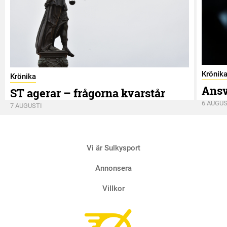
Krönik
Krönika
Ansv
ST agerar – frågorna kvarstår
6 AUGUS
7 AUGUSTI
Vi är Sulkysport
Annonsera
Villkor