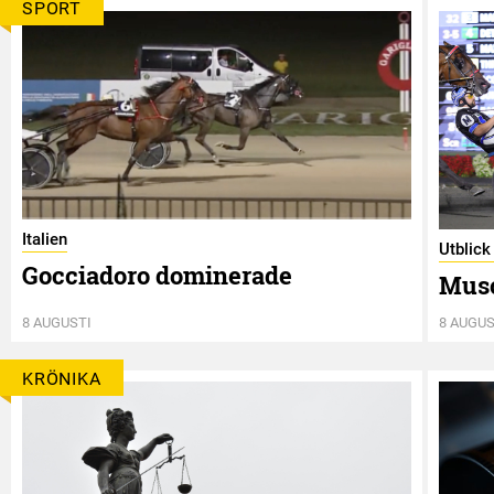
SPORT
Italien
Utblick
Gocciadoro dominerade
Musc
8 AUGUSTI
8 AUGUS
KRÖNIKA