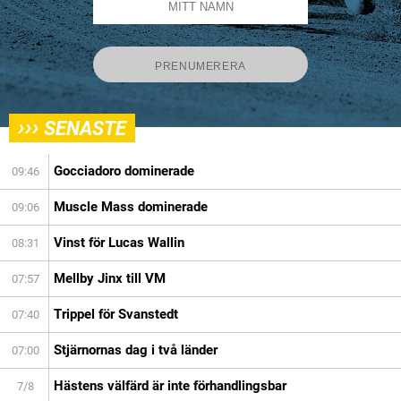
›››
SENASTE
Gocciadoro dominerade
09:46
Muscle Mass dominerade
09:06
Vinst för Lucas Wallin
08:31
Mellby Jinx till VM
07:57
Trippel för Svanstedt
07:40
Stjärnornas dag i två länder
07:00
Hästens välfärd är inte förhandlingsbar
7/8