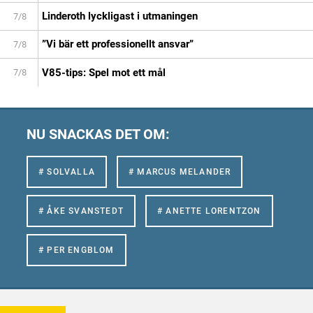
Linderoth lyckligast i utmaningen
7/8
”Vi bär ett professionellt ansvar”
7/8
V85-tips: Spel mot ett mål
7/8
NU SNACKAS DET OM:
# SOLVALLA
# MARCUS MELANDER
# ÅKE SVANSTEDT
# ANETTE LORENTZON
# PER ENGBLOM