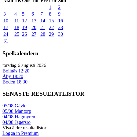
Mån
Tis
Ons
Tor
Fre
Lör
Sön
1
2
3
4
5
6
7
8
9
10
11
12
13
14
15
16
17
18
19
20
21
22
23
24
25
26
27
28
29
30
31
Spelkalendern
torsdag 6 augusti 2026
Bollnäs
12:20
Åby
18:20
Boden
18:30
SENASTE RESULTATLISTOR
05/08
Gävle
05/08
Mantorp
04/08
Hagmyren
04/08
Jägersro
Visa äldre resultatlistor
Logga in Premium