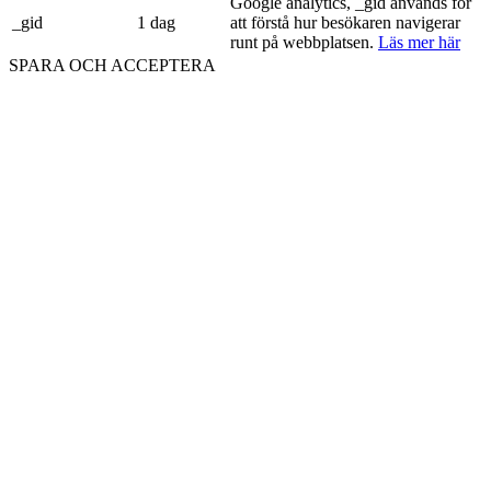
Google analytics, _gid används för
_gid
1 dag
att förstå hur besökaren navigerar
runt på webbplatsen.
Läs mer här
SPARA OCH ACCEPTERA