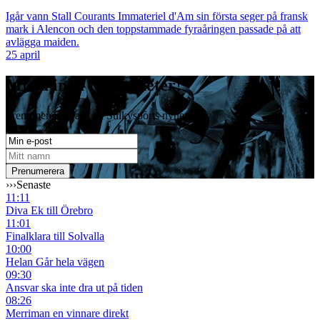
Igår vann Stall Courants Immateriel d'Am sin första seger på fransk
mark i Alencon och den toppstammade fyraåringen passade på att
avlägga maiden.
25 april
Missa inga travnyheter!
Prenumerera gratis på Sulkysports nyhetsbrev
›››
Senaste
11:11
Diva Ek till Örebro
11:01
Finalklara till Solvalla
10:00
Helan Går hela vägen
09:30
Ansvar ska inte dra ut på tiden
08:26
Merriman en vinnare direkt