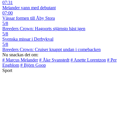
07:31
Melander vann med debutant
07:00
Vässar formen till Åby Stora
5/8
Breeders Crown: Hagoorts stjärnsto bäst igen
5/8
Svenska missar i Derbykval
5/8
Breeders Crown: Cruiser knappt undan i comebacken
Nu snackas det om:
# Marcus Melander
# Åke Svanstedt
# Anette Lorentzon
# Per
Engblom
# Björn Goop
Sport