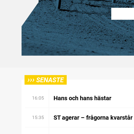
›››
SENASTE
Hans och hans hästar
16:05
ST agerar – frågorna kvarstår
15:35