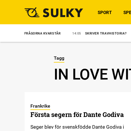
SPORT
SPE
R – FRÅGORNA KVARSTÅR
14:05
SKRIVER TRAVHISTORIA?
14:00
Tagg
IN LOVE W
Frankrike
Första segern för Dante Godiva
Seger blev för svenskfödde Dante Godiva i