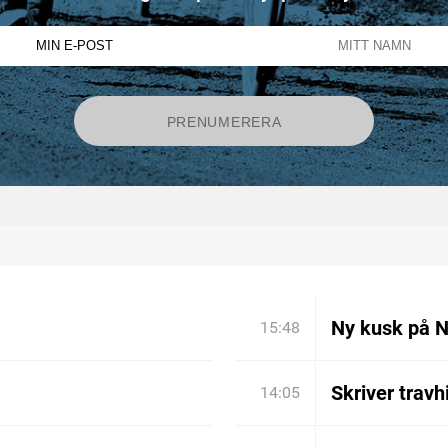
Ny kusk på 
15:48
Skriver travh
14:05