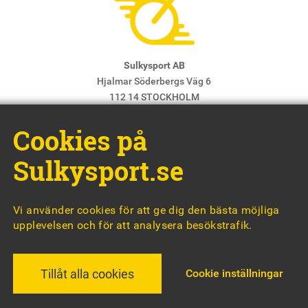
Sulkysport AB
Hjalmar Söderbergs Väg 6
112 14 STOCKHOLM
E-post:
info@sulkysport.se
Cookies på
Chefredaktör & ansvarig utgivare:
Claes Freidenvall
© Sulkysport
Sulkysport.se
Vi använder cookies för att ge dig den bästa möjliga
upplevelsen och för att analysera besökstrafik.
MADE WITH
BY
WONDERFOUR
Cookie inställningar
Tillåt alla cookies