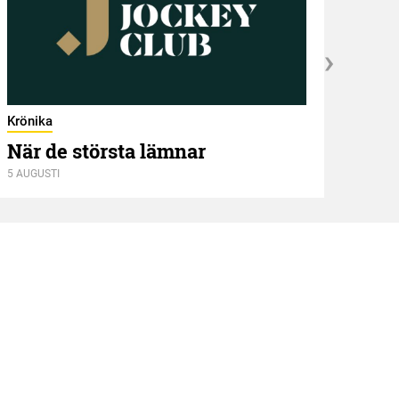
Krönika
När de största lämnar
5 AUGUSTI
Kröni
Två
4 AUGU