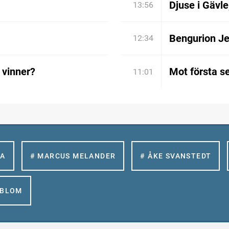
Djuse i Gävle
13:56
Bengurion Je
12:34
 vinner?
Mot första s
11:01
LA
# MARCUS MELANDER
# ÅKE SVANSTEDT
GBLOM