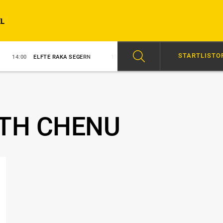
L
STARTLISTO
ELFTE RAKA SEGERN
13:56
DJUSE I GÄVLE, PALM SLUTAR
15:48
ITH CHENU