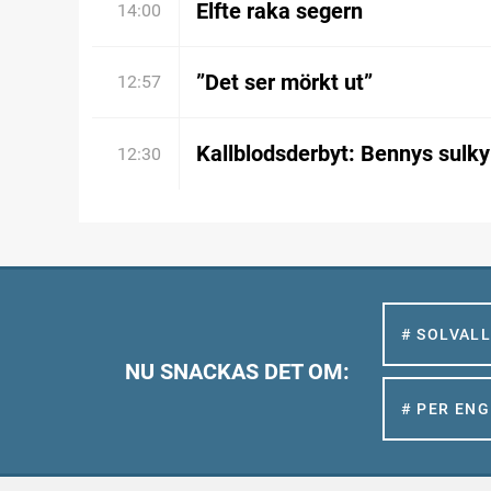
Elfte raka segern
14:00
”Det ser mörkt ut”
12:57
Kallblodsderbyt: Bennys sulky
12:30
# SOLVAL
NU SNACKAS DET OM:
# PER EN