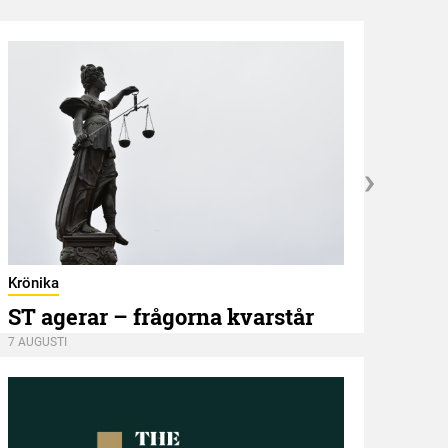
Hambl
Krönika
Skr
ST agerar – frågorna kvarstår
7 AUGU
7 AUGUSTI